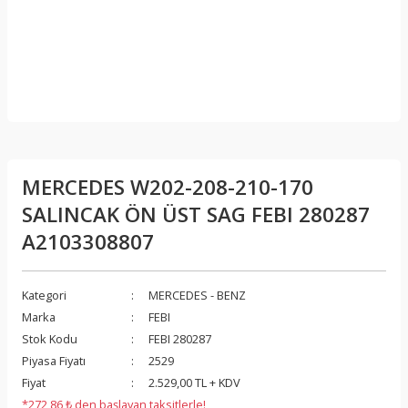
MERCEDES W202-208-210-170
SALINCAK ÖN ÜST SAG FEBI 280287
A2103308807
Kategori
MERCEDES - BENZ
Marka
FEBI
Stok Kodu
FEBI 280287
Piyasa Fiyatı
2529
Fiyat
2.529,00 TL + KDV
*272,86 ₺ den başlayan taksitlerle!