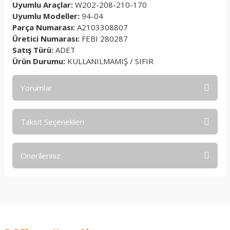
Uyumlu Araçlar:
W202-208-210-170
Uyumlu Modeller:
94-04
Parça Numarası:
A2103308807
Üretici Numarası:
FEBI 280287
Satış Türü:
ADET
Ürün Durumu:
KULLANILMAMIŞ / SIFIR
Yorumlar
Taksit Seçenekleri
Bu ürüne ilk yorumu siz yapın!
Önerileriniz
Yorum Yaz
Bu ürünün fiyat bilgisi, resim, ürün açıklamalarında ve diğer
konularda yetersiz gördüğünüz noktaları öneri formunu
kullanarak tarafımıza iletebilirsiniz.
Görüş ve önerileriniz için teşekkür ederiz.