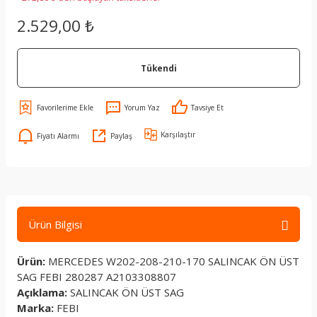
2.529,00 ₺
Tükendi
Yorum Yaz
Tavsiye Et
Karşılaştır
Fiyatı Alarmı
Paylaş
Ürün Bilgisi
Ürün:
MERCEDES W202-208-210-170 SALINCAK ÖN ÜST
SAG FEBI 280287 A2103308807
Açıklama:
SALINCAK ÖN ÜST SAG
Marka:
FEBI