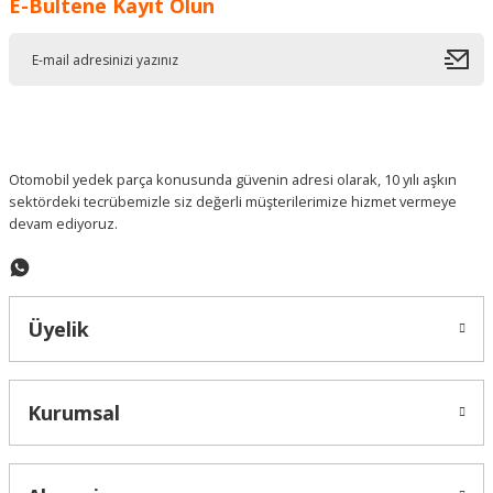
E-Bültene Kayıt Olun
Ürün resmi kalitesiz, bozuk veya görüntülenemiyor.
Ürün açıklamasında eksik bilgiler bulunuyor.
Ürün bilgilerinde hatalar bulunuyor.
Ürün fiyatı diğer sitelerden daha pahalı.
Bu ürüne benzer farklı alternatifler olmalı.
Otomobil yedek parça konusunda güvenin adresi olarak, 10 yılı aşkın
sektördeki tecrübemizle siz değerli müşterilerimize hizmet vermeye
devam ediyoruz.
Gönder
Üyelik
Kurumsal