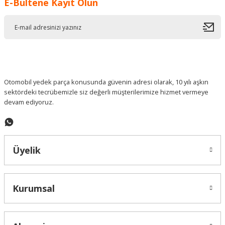
E-Bültene Kayıt Olun
Ürün resmi kalitesiz, bozuk veya görüntülenemiyor.
Ürün açıklamasında eksik bilgiler bulunuyor.
Ürün bilgilerinde hatalar bulunuyor.
Ürün fiyatı diğer sitelerden daha pahalı.
Bu ürüne benzer farklı alternatifler olmalı.
Otomobil yedek parça konusunda güvenin adresi olarak, 10 yılı aşkın
sektördeki tecrübemizle siz değerli müşterilerimize hizmet vermeye
devam ediyoruz.
Gönder
Üyelik
Kurumsal