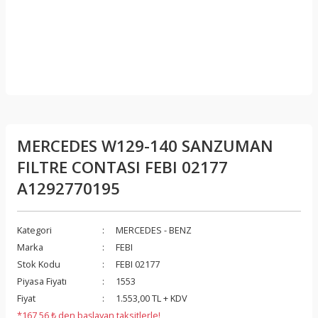
MERCEDES W129-140 SANZUMAN
FILTRE CONTASI FEBI 02177
A1292770195
Kategori
MERCEDES - BENZ
Marka
FEBI
Stok Kodu
FEBI 02177
Piyasa Fiyatı
1553
Fiyat
1.553,00 TL + KDV
*167,56 ₺ den başlayan taksitlerle!