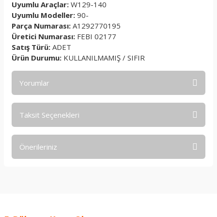
Uyumlu Araçlar:
W129-140
Uyumlu Modeller:
90-
Parça Numarası:
A1292770195
Üretici Numarası:
FEBI 02177
Satış Türü:
ADET
Ürün Durumu:
KULLANILMAMIŞ / SIFIR
Yorumlar
Taksit Seçenekleri
Bu ürüne ilk yorumu siz yapın!
Önerileriniz
Yorum Yaz
Bu ürünün fiyat bilgisi, resim, ürün açıklamalarında ve diğer
konularda yetersiz gördüğünüz noktaları öneri formunu
kullanarak tarafımıza iletebilirsiniz.
Görüş ve önerileriniz için teşekkür ederiz.