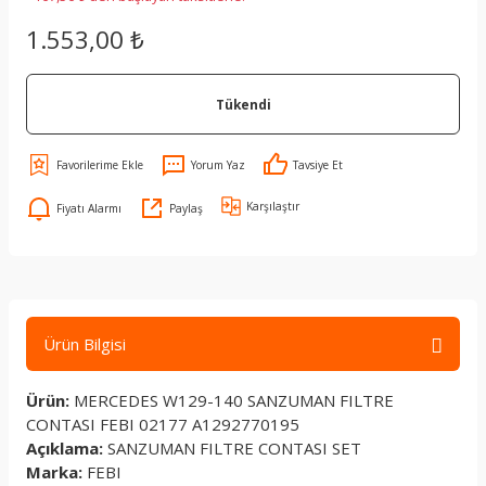
1.553,00 ₺
Tükendi
Yorum Yaz
Tavsiye Et
Karşılaştır
Fiyatı Alarmı
Paylaş
Ürün Bilgisi
Ürün:
MERCEDES W129-140 SANZUMAN FILTRE
CONTASI FEBI 02177 A1292770195
Açıklama:
SANZUMAN FILTRE CONTASI SET
Marka:
FEBI