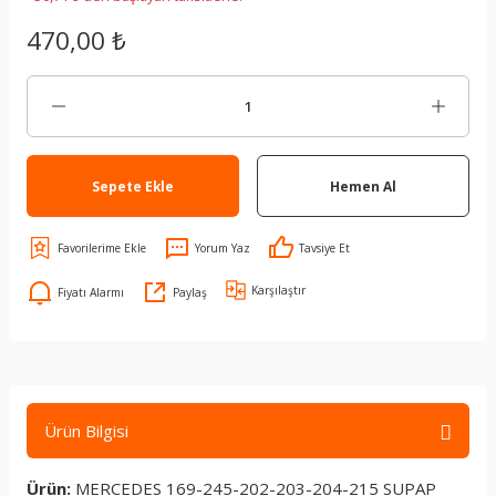
470,00 ₺
Sepete Ekle
Hemen Al
Yorum Yaz
Tavsiye Et
Karşılaştır
Fiyatı Alarmı
Paylaş
Ürün Bilgisi
Ürün:
MERCEDES 169-245-202-203-204-215 SUPAP