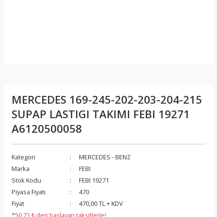
MERCEDES 169-245-202-203-204-215
SUPAP LASTIGI TAKIMI FEBI 19271
A6120500058
Kategori
MERCEDES - BENZ
Marka
FEBI
Stok Kodu
FEBI 19271
Piyasa Fiyatı
470
Fiyat
470,00 TL + KDV
*50,71 ₺ den başlayan taksitlerle!