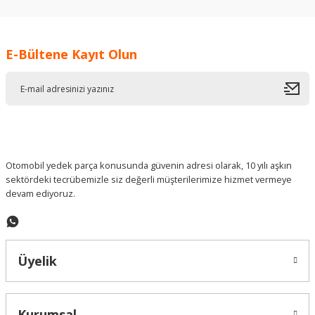
kullanarak tarafımıza iletebilirsiniz.
Görüş ve önerileriniz için teşekkür ederiz.
E-Bültene Kayıt Olun
Ürün resmi kalitesiz, bozuk veya görüntülenemiyor.
Ürün açıklamasında eksik bilgiler bulunuyor.
Ürün bilgilerinde hatalar bulunuyor.
Ürün fiyatı diğer sitelerden daha pahalı.
Bu ürüne benzer farklı alternatifler olmalı.
Otomobil yedek parça konusunda güvenin adresi olarak, 10 yılı aşkın
sektördeki tecrübemizle siz değerli müşterilerimize hizmet vermeye
devam ediyoruz.
Gönder
Üyelik
Kurumsal