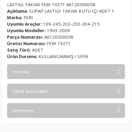
LASTIGI TAKIMI FEBI 19271 A6120500058
Açıklama:
SUPAP LASTIGI TAKIMI KUTU IÇI ADET 1
Marka:
FEBI
Uyumlu Araçlar:
169-245-202-203-204-215
Uyumlu Modeller:
1993-2009
Parça Numarası:
A6120500058
Üretici Numarası:
FEBI 19271
Satış Türü:
ADET
Ürün Durumu:
KULLANILMAMIŞ / SIFIR
Yorumlar
Taksit Seçenekleri
Bu ürüne ilk yorumu siz yapın!
Önerileriniz
Yorum Yaz
Bu ürünün fiyat bilgisi, resim, ürün açıklamalarında ve diğer
konularda yetersiz gördüğünüz noktaları öneri formunu