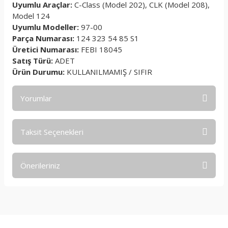
Uyumlu Araçlar:
C-Class (Model 202), CLK (Model 208),
Model 124
Uyumlu Modeller:
97-00
Parça Numarası:
124 323 54 85 S1
Üretici Numarası:
FEBI 18045
Satış Türü:
ADET
Ürün Durumu:
KULLANILMAMIŞ / SIFIR
Yorumlar
Taksit Seçenekleri
Bu ürüne ilk yorumu siz yapın!
Önerileriniz
Yorum Yaz
Bu ürünün fiyat bilgisi, resim, ürün açıklamalarında ve diğer
konularda yetersiz gördüğünüz noktaları öneri formunu
kullanarak tarafımıza iletebilirsiniz.
Görüş ve önerileriniz için teşekkür ederiz.