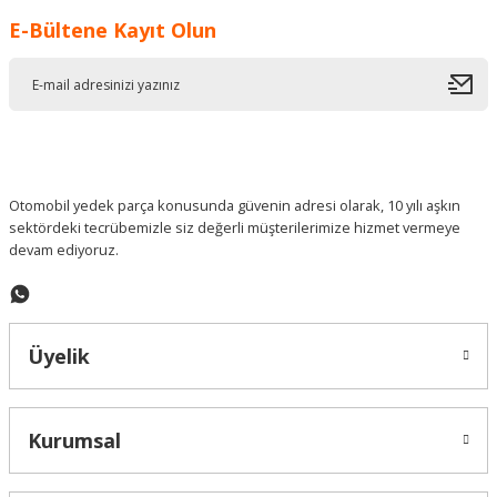
E-Bültene Kayıt Olun
Ürün resmi kalitesiz, bozuk veya görüntülenemiyor.
Ürün açıklamasında eksik bilgiler bulunuyor.
Ürün bilgilerinde hatalar bulunuyor.
Ürün fiyatı diğer sitelerden daha pahalı.
Bu ürüne benzer farklı alternatifler olmalı.
Otomobil yedek parça konusunda güvenin adresi olarak, 10 yılı aşkın
sektördeki tecrübemizle siz değerli müşterilerimize hizmet vermeye
devam ediyoruz.
Gönder
Üyelik
Kurumsal