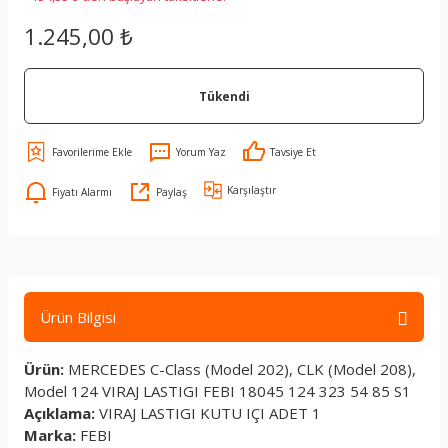
1.245,00 ₺
Tükendi
Yorum Yaz
Tavsiye Et
Karşılaştır
Fiyatı Alarmı
Paylaş
Ürün Bilgisi
Ürün:
MERCEDES C-Class (Model 202), CLK (Model 208),
Model 124 VIRAJ LASTIGI FEBI 18045 124 323 54 85 S1
Açıklama:
VIRAJ LASTIGI KUTU IÇI ADET 1
Marka:
FEBI