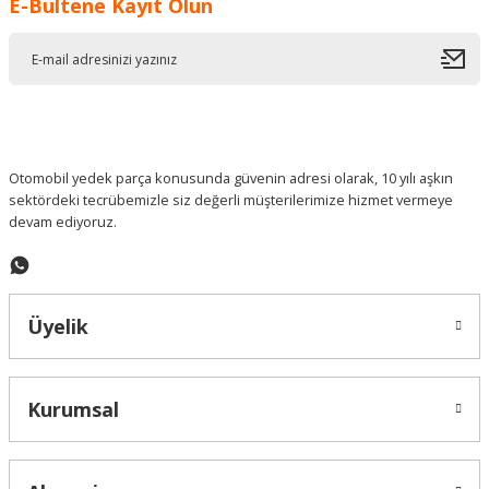
E-Bültene Kayıt Olun
Ürün resmi kalitesiz, bozuk veya görüntülenemiyor.
Ürün açıklamasında eksik bilgiler bulunuyor.
Ürün bilgilerinde hatalar bulunuyor.
Ürün fiyatı diğer sitelerden daha pahalı.
Bu ürüne benzer farklı alternatifler olmalı.
Otomobil yedek parça konusunda güvenin adresi olarak, 10 yılı aşkın
sektördeki tecrübemizle siz değerli müşterilerimize hizmet vermeye
devam ediyoruz.
Gönder
Üyelik
Kurumsal