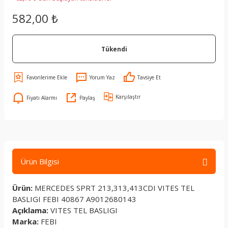
582,00 ₺
Tükendi
Yorum Yaz
Tavsiye Et
Karşılaştır
Fiyatı Alarmı
Paylaş
Ürün Bilgisi
Ürün:
MERCEDES SPRT 213,313,413CDI VITES TEL
BASLIGI FEBI 40867 A9012680143
Açıklama:
VITES TEL BASLIGI
Marka:
FEBI