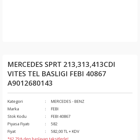
MERCEDES SPRT 213,313,413CDI
VITES TEL BASLIGI FEBI 40867
A9012680143
Kategori
MERCEDES - BENZ
Marka
FEBI
Stok Kodu
FEBI 40867
Piyasa Fiyatı
582
Fiyat
582,00 TL + KDV
*62,79 ₺ den başlayan taksitlerle!