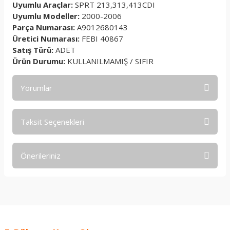
Uyumlu Araçlar:
SPRT 213,313,413CDI
Uyumlu Modeller:
2000-2006
Parça Numarası:
A9012680143
Üretici Numarası:
FEBI 40867
Satış Türü:
ADET
Ürün Durumu:
KULLANILMAMIŞ / SIFIR
Yorumlar
Taksit Seçenekleri
Bu ürüne ilk yorumu siz yapın!
Önerileriniz
Yorum Yaz
Bu ürünün fiyat bilgisi, resim, ürün açıklamalarında ve diğer
konularda yetersiz gördüğünüz noktaları öneri formunu
kullanarak tarafımıza iletebilirsiniz.
Görüş ve önerileriniz için teşekkür ederiz.