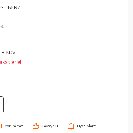
S - BENZ
04
L + KDV
ksitlerle!
Yorum Yaz
Tavsiye Et
Fiyatı Alarmı