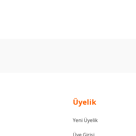
arda yetersiz gördüğünüz noktaları öneri formunu kullanarak tarafımıza ilet
Bu ürüne ilk yorumu siz yapın!
Yorum Yaz
Üyelik
Yeni Üyelik
Gönder
Üye Girişi