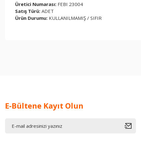
Üretici Numarası:
FEBI 23004
Satış Türü:
ADET
Ürün Durumu:
KULLANILMAMIŞ / SIFIR
Bu ürünün fiyat bilgisi, resim, ürün açıklamalarında ve diğer konul
Görüş ve önerileriniz için teşekkür ederiz.
Ürün resmi kalitesiz, bozuk veya görüntülenemiyor.
Ürün açıklamasında eksik bilgiler bulunuyor.
Ürün bilgilerinde hatalar bulunuyor.
Ürün fiyatı diğer sitelerden daha pahalı.
Bu ürüne benzer farklı alternatifler olmalı.
E-Bültene Kayıt Olun