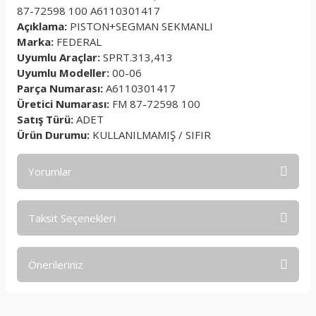
87-72598 100 A6110301417
Açıklama:
PISTON+SEGMAN SEKMANLI
Marka:
FEDERAL
Uyumlu Araçlar:
SPRT.313,413
Uyumlu Modeller:
00-06
Parça Numarası:
A6110301417
Üretici Numarası:
FM 87-72598 100
Satış Türü:
ADET
Ürün Durumu:
KULLANILMAMIŞ / SIFIR
Yorumlar
Taksit Seçenekleri
Bu ürüne ilk yorumu siz yapın!
Önerileriniz
Yorum Yaz
Bu ürünün fiyat bilgisi, resim, ürün açıklamalarında ve diğer
konularda yetersiz gördüğünüz noktaları öneri formunu