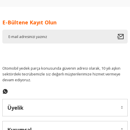
kullanarak tarafımıza iletebilirsiniz.
Görüş ve önerileriniz için teşekkür ederiz.
E-Bültene Kayıt Olun
Ürün resmi kalitesiz, bozuk veya görüntülenemiyor.
Ürün açıklamasında eksik bilgiler bulunuyor.
Ürün bilgilerinde hatalar bulunuyor.
Ürün fiyatı diğer sitelerden daha pahalı.
Bu ürüne benzer farklı alternatifler olmalı.
Otomobil yedek parça konusunda güvenin adresi olarak, 10 yılı aşkın
sektördeki tecrübemizle siz değerli müşterilerimize hizmet vermeye
devam ediyoruz.
Gönder
Üyelik
Kurumsal