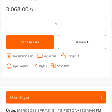
3.068,00 ₺
Sepete Ekle
Hemen Al
Yorum Yaz
Tavsiye Et
Karşılaştır
Fiyatı Alarmı
Paylaş
Ürün Bilgisi
Ürün:
MERCEDES SPRT.313,413 PISTON+SEGMAN FM