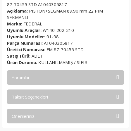
87-70455 STD A1040305817
Açıklama:
PISTON+SEGMAN 89.90 mm 22 PIM
SEKMANLI
Marka:
FEDERAL
Uyumlu Araçlar:
W140-202-210
Uyumlu Modeller:
91-98
Parça Numarası:
A1040305817
Üretici Numarası:
FM 87-70455 STD
Satış Türü:
ADET
Ürün Durumu:
KULLANILMAMIŞ / SIFIR
Yorumlar
Taksit Seçenekleri
Bu ürüne ilk yorumu siz yapın!
Önerileriniz
Yorum Yaz
Bu ürünün fiyat bilgisi, resim, ürün açıklamalarında ve diğer