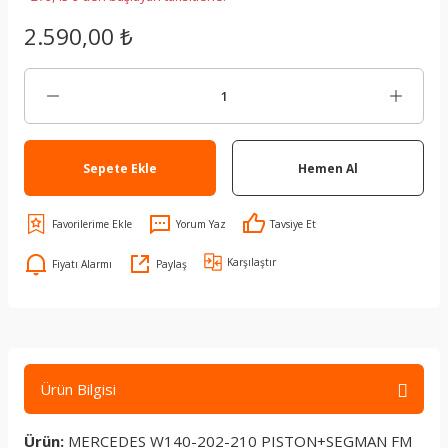
2.590,00 ₺
Sepete Ekle
Hemen Al
Yorum Yaz
Tavsiye Et
Karşılaştır
Fiyatı Alarmı
Paylaş
Ürün Bilgisi
Ürün:
MERCEDES W140-202-210 PISTON+SEGMAN FM