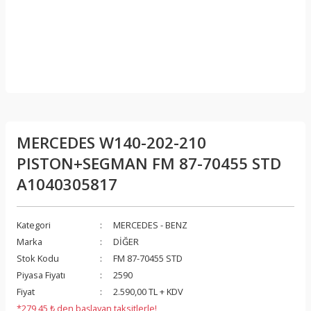
MERCEDES W140-202-210
PISTON+SEGMAN FM 87-70455 STD
A1040305817
Kategori
MERCEDES - BENZ
Marka
DİĞER
Stok Kodu
FM 87-70455 STD
Piyasa Fiyatı
2590
Fiyat
2.590,00 TL + KDV
*279,45 ₺ den başlayan taksitlerle!