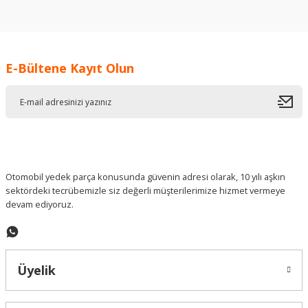
konularda yetersiz gördüğünüz noktaları öneri formunu
kullanarak tarafımıza iletebilirsiniz.
Görüş ve önerileriniz için teşekkür ederiz.
E-Bültene Kayıt Olun
Ürün resmi kalitesiz, bozuk veya görüntülenemiyor.
Ürün açıklamasında eksik bilgiler bulunuyor.
Ürün bilgilerinde hatalar bulunuyor.
Ürün fiyatı diğer sitelerden daha pahalı.
Bu ürüne benzer farklı alternatifler olmalı.
Otomobil yedek parça konusunda güvenin adresi olarak, 10 yılı aşkın
sektördeki tecrübemizle siz değerli müşterilerimize hizmet vermeye
devam ediyoruz.
Gönder
Üyelik