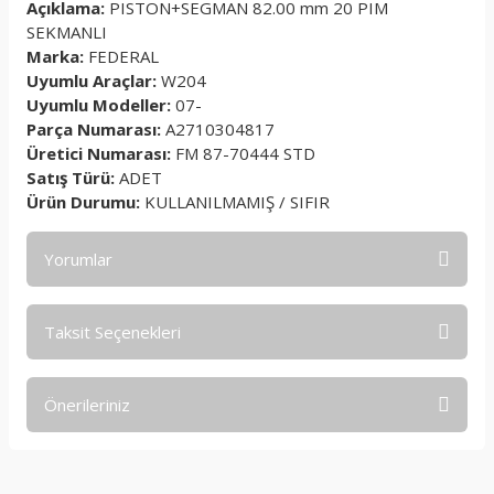
Açıklama:
PISTON+SEGMAN 82.00 mm 20 PIM
SEKMANLI
Marka:
FEDERAL
Uyumlu Araçlar:
W204
Uyumlu Modeller:
07-
Parça Numarası:
A2710304817
Üretici Numarası:
FM 87-70444 STD
Satış Türü:
ADET
Ürün Durumu:
KULLANILMAMIŞ / SIFIR
Yorumlar
Taksit Seçenekleri
Bu ürüne ilk yorumu siz yapın!
Önerileriniz
Yorum Yaz
Bu ürünün fiyat bilgisi, resim, ürün açıklamalarında ve diğer
konularda yetersiz gördüğünüz noktaları öneri formunu