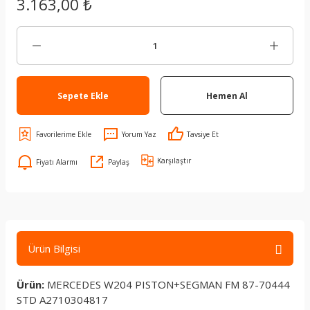
3.163,00 ₺
Sepete Ekle
Hemen Al
Yorum Yaz
Tavsiye Et
Karşılaştır
Fiyatı Alarmı
Paylaş
Ürün Bilgisi
Ürün:
MERCEDES W204 PISTON+SEGMAN FM 87-70444
STD A2710304817