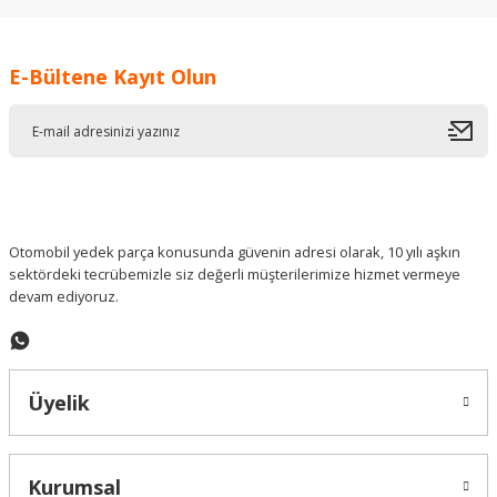
kullanarak tarafımıza iletebilirsiniz.
Görüş ve önerileriniz için teşekkür ederiz.
E-Bültene Kayıt Olun
Ürün resmi kalitesiz, bozuk veya görüntülenemiyor.
Ürün açıklamasında eksik bilgiler bulunuyor.
Ürün bilgilerinde hatalar bulunuyor.
Ürün fiyatı diğer sitelerden daha pahalı.
Bu ürüne benzer farklı alternatifler olmalı.
Otomobil yedek parça konusunda güvenin adresi olarak, 10 yılı aşkın
sektördeki tecrübemizle siz değerli müşterilerimize hizmet vermeye
devam ediyoruz.
Gönder
Üyelik
Kurumsal