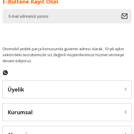
E-Bültene Kayıt Olun
Ürün resmi kalitesiz, bozuk veya görüntülenemiyor.
Ürün açıklamasında eksik bilgiler bulunuyor.
Ürün bilgilerinde hatalar bulunuyor.
Ürün fiyatı diğer sitelerden daha pahalı.
Bu ürüne benzer farklı alternatifler olmalı.
Otomobil yedek parça konusunda güvenin adresi olarak, 10 yılı aşkın
sektördeki tecrübemizle siz değerli müşterilerimize hizmet vermeye
devam ediyoruz.
Gönder
Üyelik
Kurumsal