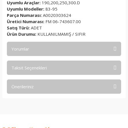
Uyumlu Araçlar:
190,200,250,300.D
Uyumlu Modeller:
83-95
Parça Numarası:
A0020303624
Üretici Numarası:
FM 06-743607.00
Satış Türü:
ADET
Ürün Durumu:
KULLANILMAMIŞ / SIFIR
Yorumlar
Taksit Seçenekleri
Bu ürüne ilk yorumu siz yapın!
Önerileriniz
Yorum Yaz
Bu ürünün fiyat bilgisi, resim, ürün açıklamalarında ve diğer
konularda yetersiz gördüğünüz noktaları öneri formunu
kullanarak tarafımıza iletebilirsiniz.
Görüş ve önerileriniz için teşekkür ederiz.