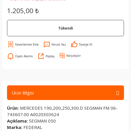
1.205,00 ₺
Tükendi
Yorum Yaz
Tavsiye Et
Karşılaştır
Fiyatı Alarmı
Paylaş
Ürün Bilgisi
Ürün:
MERCEDES 190,200,250,300.D SEGMAN FM 06-
743607.00 A0020303624
Açıklama:
SEGMAN 050
Marka:
FEDERAL