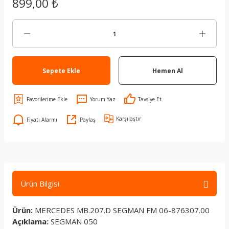
899,00 ₺
Sepete Ekle
Hemen Al
Yorum Yaz
Tavsiye Et
Karşılaştır
Fiyatı Alarmı
Paylaş
Ürün Bilgisi
Ürün:
MERCEDES MB.207.D SEGMAN FM 06-876307.00
Açıklama:
SEGMAN 050