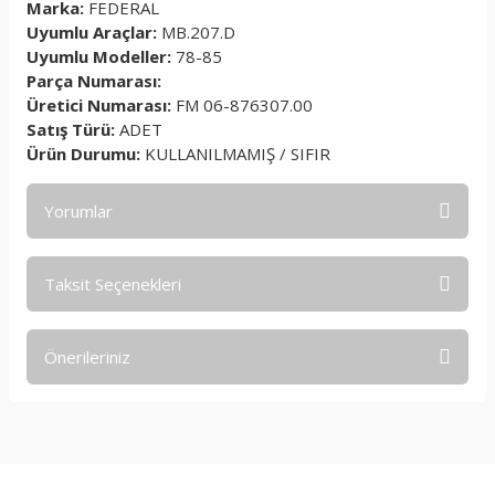
Marka:
FEDERAL
Uyumlu Araçlar:
MB.207.D
Uyumlu Modeller:
78-85
Parça Numarası:
Üretici Numarası:
FM 06-876307.00
Satış Türü:
ADET
Ürün Durumu:
KULLANILMAMIŞ / SIFIR
Yorumlar
Taksit Seçenekleri
Bu ürüne ilk yorumu siz yapın!
Önerileriniz
Yorum Yaz
Bu ürünün fiyat bilgisi, resim, ürün açıklamalarında ve diğer
konularda yetersiz gördüğünüz noktaları öneri formunu
kullanarak tarafımıza iletebilirsiniz.
Görüş ve önerileriniz için teşekkür ederiz.