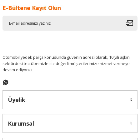
E-Bültene Kayıt Olun
Ürün resmi kalitesiz, bozuk veya görüntülenemiyor.
Ürün açıklamasında eksik bilgiler bulunuyor.
Ürün bilgilerinde hatalar bulunuyor.
Ürün fiyatı diğer sitelerden daha pahalı.
Bu ürüne benzer farklı alternatifler olmalı.
Otomobil yedek parça konusunda güvenin adresi olarak, 10 yılı aşkın
sektördeki tecrübemizle siz değerli müşterilerimize hizmet vermeye
devam ediyoruz.
Gönder
Üyelik
Kurumsal