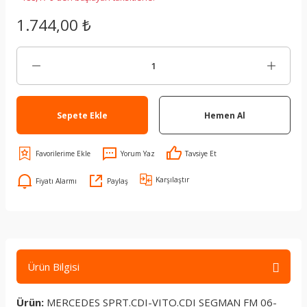
1.744,00 ₺
Sepete Ekle
Hemen Al
Yorum Yaz
Tavsiye Et
Karşılaştır
Fiyatı Alarmı
Paylaş
Ürün Bilgisi
Ürün:
MERCEDES SPRT.CDI-VITO.CDI SEGMAN FM 06-