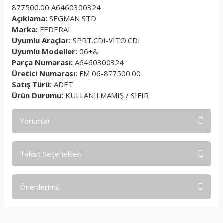
877500.00 A6460300324
Açıklama:
SEGMAN STD
Marka:
FEDERAL
Uyumlu Araçlar:
SPRT.CDI-VITO.CDI
Uyumlu Modeller:
06+&
Parça Numarası:
A6460300324
Üretici Numarası:
FM 06-877500.00
Satış Türü:
ADET
Ürün Durumu:
KULLANILMAMIŞ / SIFIR
Yorumlar
Taksit Seçenekleri
Bu ürüne ilk yorumu siz yapın!
Önerileriniz
Yorum Yaz
Bu ürünün fiyat bilgisi, resim, ürün açıklamalarında ve diğer
konularda yetersiz gördüğünüz noktaları öneri formunu