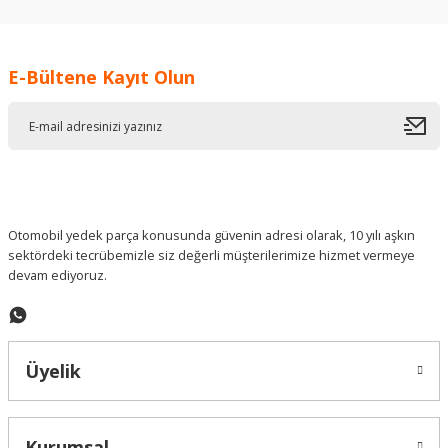
kullanarak tarafımıza iletebilirsiniz.
Görüş ve önerileriniz için teşekkür ederiz.
E-Bültene Kayıt Olun
Ürün resmi kalitesiz, bozuk veya görüntülenemiyor.
Ürün açıklamasında eksik bilgiler bulunuyor.
Ürün bilgilerinde hatalar bulunuyor.
Ürün fiyatı diğer sitelerden daha pahalı.
Bu ürüne benzer farklı alternatifler olmalı.
Otomobil yedek parça konusunda güvenin adresi olarak, 10 yılı aşkın
sektördeki tecrübemizle siz değerli müşterilerimize hizmet vermeye
devam ediyoruz.
Gönder
Üyelik
Kurumsal