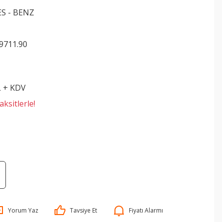
S - BENZ
9711.90
L + KDV
ksitlerle!
Yorum Yaz
Tavsiye Et
Fiyatı Alarmı