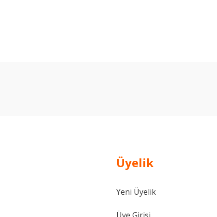
arda yetersiz gördüğünüz noktaları öneri formunu kullanarak tarafımıza ilet
Bu ürüne ilk yorumu siz yapın!
Yorum Yaz
Üyelik
Yeni Üyelik
Gönder
Üye Girişi