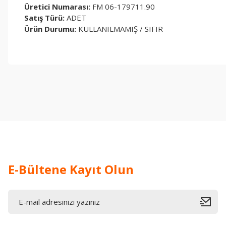
Üretici Numarası:
FM 06-179711.90
Satış Türü:
ADET
Ürün Durumu:
KULLANILMAMIŞ / SIFIR
Bu ürünün fiyat bilgisi, resim, ürün açıklamalarında ve diğer konul
Görüş ve önerileriniz için teşekkür ederiz.
Ürün resmi kalitesiz, bozuk veya görüntülenemiyor.
Ürün açıklamasında eksik bilgiler bulunuyor.
Ürün bilgilerinde hatalar bulunuyor.
Ürün fiyatı diğer sitelerden daha pahalı.
Bu ürüne benzer farklı alternatifler olmalı.
E-Bültene Kayıt Olun