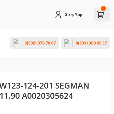
Giriş Yap
0(539) 370 70 07
0(531) 309 69 37
W123-124-201 SEGMAN
11.90 A0020305624