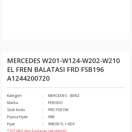
MERCEDES W201-W124-W202-W210
EL FREN BALATASI FRD FSB196
A1244200720
Kategori
MERCEDES - BENZ
Marka
FERODO
Stok Kodu
FRD FSB196
Piyasa Fiyatı
998
Fiyat
998,00 TL + KDV
*107,68 ₺ den başlayan taksitlerle!