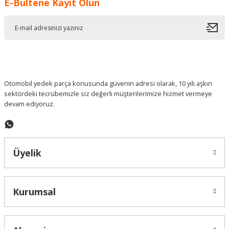
E-Bültene Kayıt Olun
Ürün resmi kalitesiz, bozuk veya görüntülenemiyor.
Ürün açıklamasında eksik bilgiler bulunuyor.
Ürün bilgilerinde hatalar bulunuyor.
Ürün fiyatı diğer sitelerden daha pahalı.
Bu ürüne benzer farklı alternatifler olmalı.
Otomobil yedek parça konusunda güvenin adresi olarak, 10 yılı aşkın
sektördeki tecrübemizle siz değerli müşterilerimize hizmet vermeye
devam ediyoruz.
Gönder
Üyelik
Kurumsal