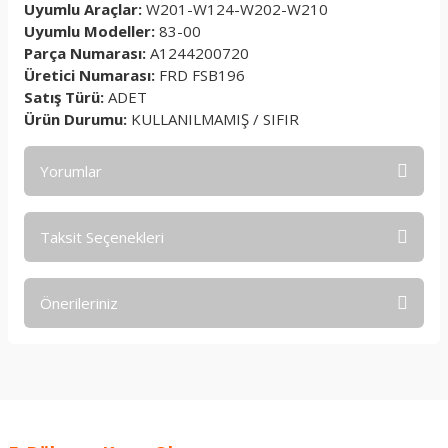
Uyumlu Araçlar:
W201-W124-W202-W210
Uyumlu Modeller:
83-00
Parça Numarası:
A1244200720
Üretici Numarası:
FRD FSB196
Satış Türü:
ADET
Ürün Durumu:
KULLANILMAMIŞ / SIFIR
Yorumlar
Taksit Seçenekleri
Bu ürüne ilk yorumu siz yapın!
Önerileriniz
Yorum Yaz
Bu ürünün fiyat bilgisi, resim, ürün açıklamalarında ve diğer
konularda yetersiz gördüğünüz noktaları öneri formunu
kullanarak tarafımıza iletebilirsiniz.
Görüş ve önerileriniz için teşekkür ederiz.