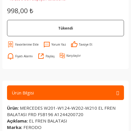
998,00 ₺
Tükendi
Yorum Yaz
Tavsiye Et
Karşılaştır
Fiyatı Alarmı
Paylaş
Ürün Bilgisi
Ürün:
MERCEDES W201-W124-W202-W210 EL FREN
BALATASI FRD FSB196 A1244200720
Açıklama:
EL FREN BALATASI
Marka:
FERODO