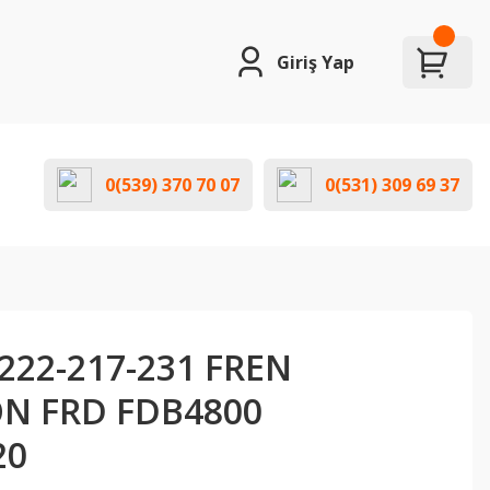
Giriş Yap
0(539) 370 70 07
0(531) 309 69 37
222-217-231 FREN
ÖN FRD FDB4800
20