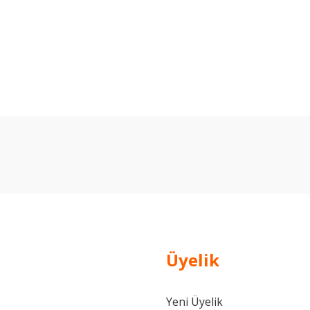
arda yetersiz gördüğünüz noktaları öneri formunu kullanarak tarafımıza ilet
Bu ürüne ilk yorumu siz yapın!
Yorum Yaz
Üyelik
Yeni Üyelik