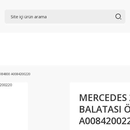
DB4800 A0084200220
MERCEDES 
BALATASI 
A00842002