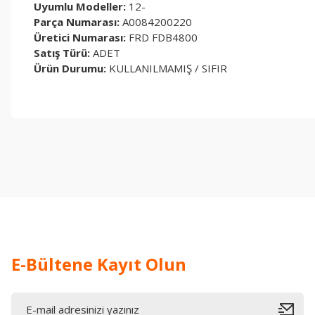
Uyumlu Modeller:
12-
Parça Numarası:
A0084200220
Üretici Numarası:
FRD FDB4800
Satış Türü:
ADET
Ürün Durumu:
KULLANILMAMIŞ / SIFIR
Bu ürünün fiyat bilgisi, resim, ürün açıklamalarında ve diğer konul
Görüş ve önerileriniz için teşekkür ederiz.
Ürün resmi kalitesiz, bozuk veya görüntülenemiyor.
Ürün açıklamasında eksik bilgiler bulunuyor.
Ürün bilgilerinde hatalar bulunuyor.
Ürün fiyatı diğer sitelerden daha pahalı.
Bu ürüne benzer farklı alternatifler olmalı.
E-Bültene Kayıt Olun