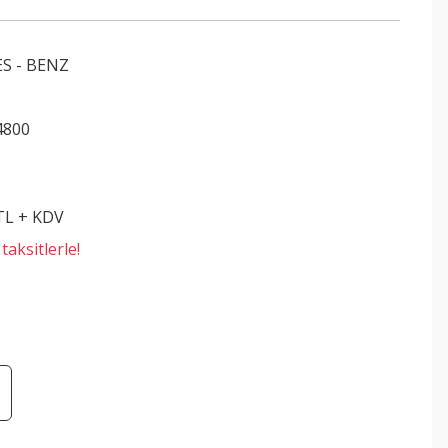
S - BENZ
4800
 TL + KDV
aksitlerle!