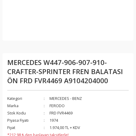
MERCEDES W447-906-907-910-
CRAFTER-SPRINTER FREN BALATASI
ÖN FRD FVR4469 A9104204000
Kategori
MERCEDES - BENZ
Marka
FERODO
Stok Kodu
FRD FVR4469
Piyasa Fiyatı
1974
Fiyat
1.974,00 TL + KDV
*212,98 ₺ den başlayan taksitlerle!