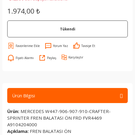
1.974,00 ₺
Tükendi
Yorum Yaz
Tavsiye Et
Karşılaştır
Fiyatı Alarmı
Paylaş
Ürün Bilgisi
Ürün:
MERCEDES W447-906-907-910-CRAFTER-
SPRINTER FREN BALATASI ÖN FRD FVR4469
A9104204000
Açıklama:
FREN BALATASI ÖN