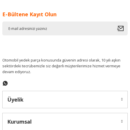
Görüş ve önerileriniz için teşekkür ederiz.
E-Bültene Kayıt Olun
Ürün resmi kalitesiz, bozuk veya görüntülenemiyor.
Ürün açıklamasında eksik bilgiler bulunuyor.
Ürün bilgilerinde hatalar bulunuyor.
Ürün fiyatı diğer sitelerden daha pahalı.
Bu ürüne benzer farklı alternatifler olmalı.
Otomobil yedek parça konusunda güvenin adresi olarak, 10 yılı aşkın
sektördeki tecrübemizle siz değerli müşterilerimize hizmet vermeye
devam ediyoruz.
Gönder
Üyelik
Kurumsal