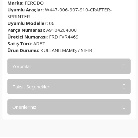
Marka:
FERODO
Uyumlu Araçlar:
W447-906-907-910-CRAFTER-
SPRINTER
Uyumlu Modeller:
06-
Parça Numarası:
A9104204000
Üretici Numarası:
FRD FVR4469
Satış Türü:
ADET
Ürün Durumu:
KULLANILMAMIŞ / SIFIR
Yorumlar
Taksit Seçenekleri
Bu ürüne ilk yorumu siz yapın!
Önerileriniz
Yorum Yaz
Bu ürünün fiyat bilgisi, resim, ürün açıklamalarında ve diğer
konularda yetersiz gördüğünüz noktaları öneri formunu
kullanarak tarafımıza iletebilirsiniz.