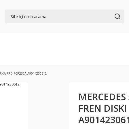
ARKA FRD FCR230A A9014230612
MERCEDES S
FREN DISKI
A90142306