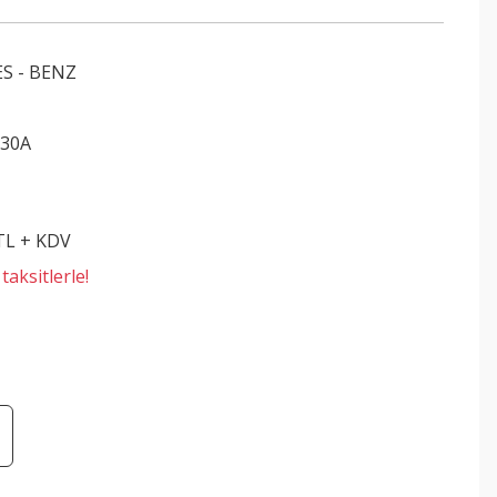
S - BENZ
230A
 TL + KDV
aksitlerle!