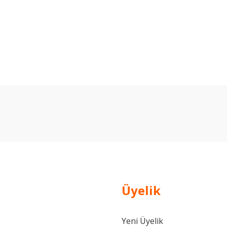
arda yetersiz gördüğünüz noktaları öneri formunu kullanarak tarafımıza ilet
Bu ürüne ilk yorumu siz yapın!
Yorum Yaz
Üyelik
Yeni Üyelik