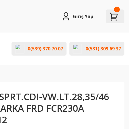
Giriş Yap
0(539) 370 70 07
0(531) 309 69 37
PRT.CDI-VW.LT.28,35/46
 ARKA FRD FCR230A
12