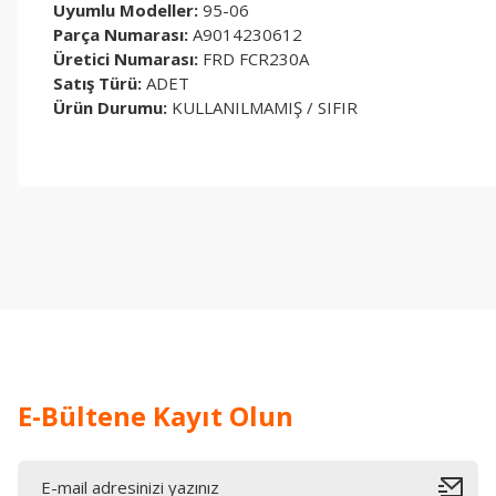
Uyumlu Modeller:
95-06
Parça Numarası:
A9014230612
Üretici Numarası:
FRD FCR230A
Satış Türü:
ADET
Ürün Durumu:
KULLANILMAMIŞ / SIFIR
Bu ürünün fiyat bilgisi, resim, ürün açıklamalarında ve diğer konul
Görüş ve önerileriniz için teşekkür ederiz.
Ürün resmi kalitesiz, bozuk veya görüntülenemiyor.
Ürün açıklamasında eksik bilgiler bulunuyor.
Ürün bilgilerinde hatalar bulunuyor.
Ürün fiyatı diğer sitelerden daha pahalı.
Bu ürüne benzer farklı alternatifler olmalı.
E-Bültene Kayıt Olun