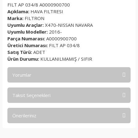
FILT AP 034/8 A0000900700
Açıklama:
HAVA FILTRESI
Marka:
FILTRON
Uyumlu Araçlar:
X470-NISSAN NAVARA
Uyumlu Modeller:
2016-
Parça Numarası:
A0000900700
Üretici Numarası:
FILT AP 034/8
Satış Türü:
ADET
Ürün Durumu:
KULLANILMAMIŞ / SIFIR
Yorumlar
Taksit Seçenekleri
Bu ürüne ilk yorumu siz yapın!
Önerileriniz
Yorum Yaz
Bu ürünün fiyat bilgisi, resim, ürün açıklamalarında ve diğer
konularda yetersiz gördüğünüz noktaları öneri formunu