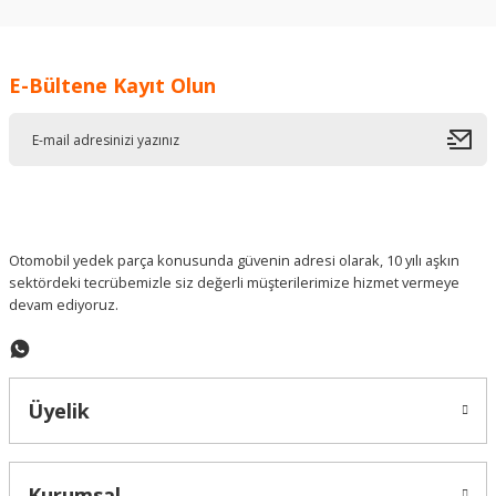
kullanarak tarafımıza iletebilirsiniz.
Görüş ve önerileriniz için teşekkür ederiz.
E-Bültene Kayıt Olun
Ürün resmi kalitesiz, bozuk veya görüntülenemiyor.
Ürün açıklamasında eksik bilgiler bulunuyor.
Ürün bilgilerinde hatalar bulunuyor.
Ürün fiyatı diğer sitelerden daha pahalı.
Bu ürüne benzer farklı alternatifler olmalı.
Otomobil yedek parça konusunda güvenin adresi olarak, 10 yılı aşkın
sektördeki tecrübemizle siz değerli müşterilerimize hizmet vermeye
devam ediyoruz.
Gönder
Üyelik
Kurumsal