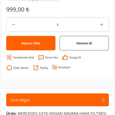
999,00 ₺
Sepete Ekle
Hemen Al
Yorum Yaz
Tavsiye Et
Karşılaştır
Fiyatı Alarmı
Paylaş
Ürün Bilgisi
Ürün:
MERCEDES X470-NISSAN NAVARA HAVA FILTRESI