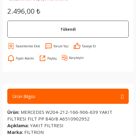
2.496,00 ₺
Tükendi
Yorum Yaz
Tavsiye Et
Karşılaştır
Fiyatı Alarmı
Paylaş
Ürün Bilgisi
Ürün:
MERCEDES W204-212-166-906-639 YAKIT
FILTRESI FILT PP 840/8 A6510902952
Açıklama:
YAKIT FILTRESI
Marka:
FILTRON