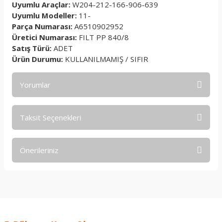
Uyumlu Araçlar:
W204-212-166-906-639
Uyumlu Modeller:
11-
Parça Numarası:
A6510902952
Üretici Numarası:
FILT PP 840/8
Satış Türü:
ADET
Ürün Durumu:
KULLANILMAMIŞ / SIFIR
Yorumlar
Taksit Seçenekleri
Bu ürüne ilk yorumu siz yapın!
Önerileriniz
Yorum Yaz
Bu ürünün fiyat bilgisi, resim, ürün açıklamalarında ve diğer
konularda yetersiz gördüğünüz noktaları öneri formunu
kullanarak tarafımıza iletebilirsiniz.
Görüş ve önerileriniz için teşekkür ederiz.