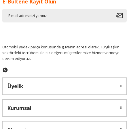
E-Bültene Kayıt Olun
Ürün resmi kalitesiz, bozuk veya görüntülenemiyor.
Ürün açıklamasında eksik bilgiler bulunuyor.
Ürün bilgilerinde hatalar bulunuyor.
Ürün fiyatı diğer sitelerden daha pahalı.
Bu ürüne benzer farklı alternatifler olmalı.
Otomobil yedek parça konusunda güvenin adresi olarak, 10 yılı aşkın
sektördeki tecrübemizle siz değerli müşterilerimize hizmet vermeye
devam ediyoruz.
Gönder
Üyelik
Kurumsal