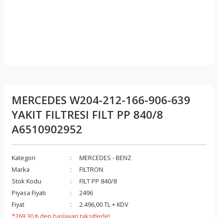
MERCEDES W204-212-166-906-639
YAKIT FILTRESI FILT PP 840/8
A6510902952
Kategori
MERCEDES - BENZ
Marka
FILTRON
Stok Kodu
FILT PP 840/8
Piyasa Fiyatı
2496
Fiyat
2.496,00 TL + KDV
*269,30 ₺ den başlayan taksitlerle!