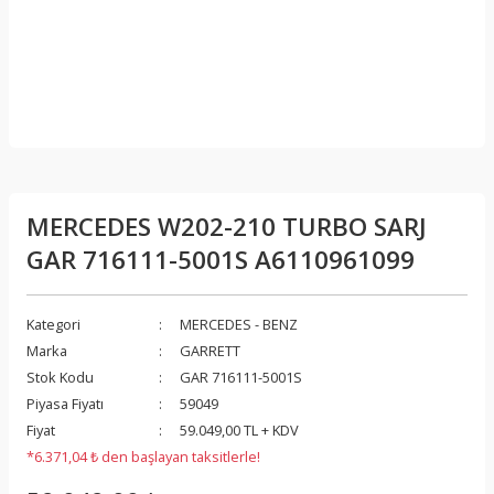
MERCEDES W202-210 TURBO SARJ
GAR 716111-5001S A6110961099
Kategori
MERCEDES - BENZ
Marka
GARRETT
Stok Kodu
GAR 716111-5001S
Piyasa Fiyatı
59049
Fiyat
59.049,00 TL + KDV
*6.371,04 ₺ den başlayan taksitlerle!