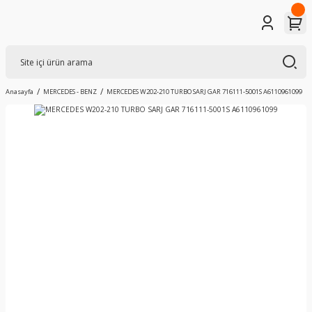
Anasayfa
MERCEDES - BENZ
MERCEDES W202-210 TURBO SARJ GAR 716111-5001S A6110961099