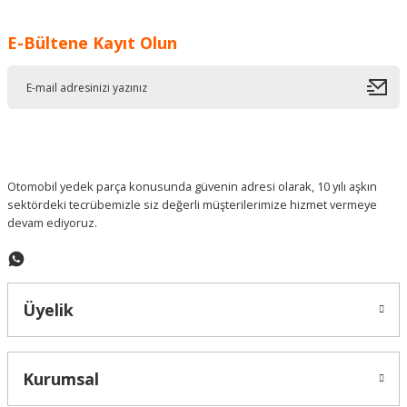
Görüş ve önerileriniz için teşekkür ederiz.
E-Bültene Kayıt Olun
Ürün resmi kalitesiz, bozuk veya görüntülenemiyor.
Ürün açıklamasında eksik bilgiler bulunuyor.
Ürün bilgilerinde hatalar bulunuyor.
Ürün fiyatı diğer sitelerden daha pahalı.
Bu ürüne benzer farklı alternatifler olmalı.
Otomobil yedek parça konusunda güvenin adresi olarak, 10 yılı aşkın
sektördeki tecrübemizle siz değerli müşterilerimize hizmet vermeye
devam ediyoruz.
Gönder
Üyelik
Kurumsal