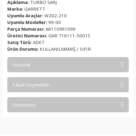
Açıklama:
TURBO SARJ
Marka:
GARRETT
Uyumlu Araçlar:
W202-210
Uyumlu Modeller:
99-00
Parça Numarası:
A6110961099
Üretici Numarası:
GAR 716111-5001S
Satış Türü:
ADET
Ürün Durumu:
KULLANILMAMIŞ / SIFIR
Yorumlar
Taksit Seçenekleri
Bu ürüne ilk yorumu siz yapın!
Önerileriniz
Yorum Yaz
Bu ürünün fiyat bilgisi, resim, ürün açıklamalarında ve diğer
konularda yetersiz gördüğünüz noktaları öneri formunu
kullanarak tarafımıza iletebilirsiniz.