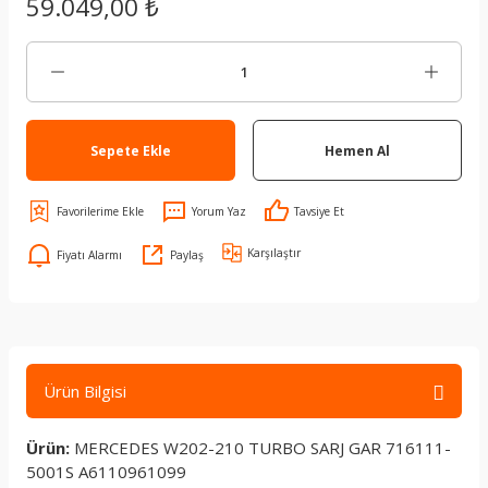
59.049,00 ₺
Sepete Ekle
Hemen Al
Yorum Yaz
Tavsiye Et
Karşılaştır
Fiyatı Alarmı
Paylaş
Ürün Bilgisi
Ürün:
MERCEDES W202-210 TURBO SARJ GAR 716111-
5001S A6110961099