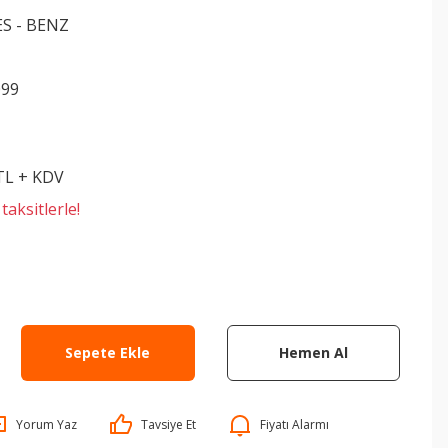
S - BENZ
099
 TL + KDV
aksitlerle!
Sepete Ekle
Hemen Al
Yorum Yaz
Tavsiye Et
Fiyatı Alarmı