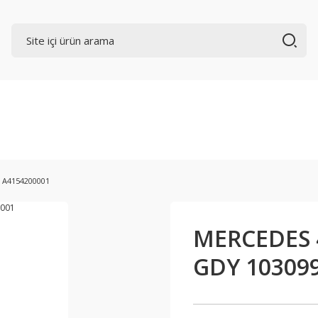
 A4154200001
MERCEDES 4
GDY 10309