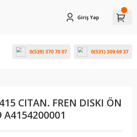
Giriş Yap
0(539) 370 70 07
0(531) 309 69 37
15 CITAN. FREN DISKI ÖN
9 A4154200001