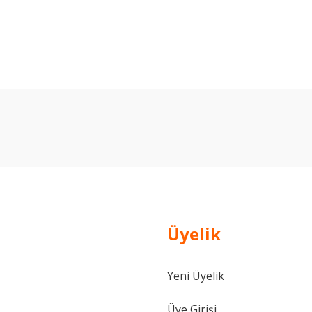
arda yetersiz gördüğünüz noktaları öneri formunu kullanarak tarafımıza ilet
Bu ürüne ilk yorumu siz yapın!
Yorum Yaz
Üyelik
Yeni Üyelik
Gönder
Üye Girişi