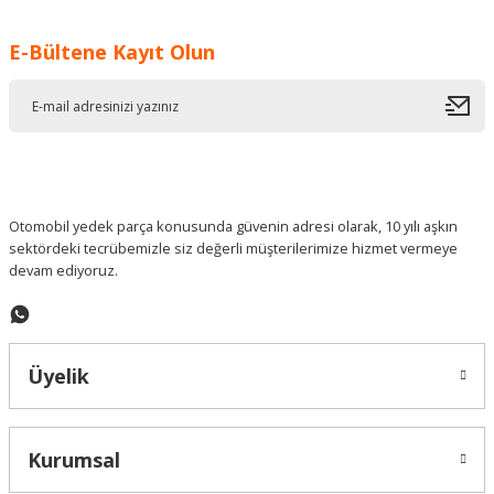
Görüş ve önerileriniz için teşekkür ederiz.
E-Bültene Kayıt Olun
Ürün resmi kalitesiz, bozuk veya görüntülenemiyor.
Ürün açıklamasında eksik bilgiler bulunuyor.
Ürün bilgilerinde hatalar bulunuyor.
Ürün fiyatı diğer sitelerden daha pahalı.
Bu ürüne benzer farklı alternatifler olmalı.
Otomobil yedek parça konusunda güvenin adresi olarak, 10 yılı aşkın
sektördeki tecrübemizle siz değerli müşterilerimize hizmet vermeye
devam ediyoruz.
Gönder
Üyelik
Kurumsal