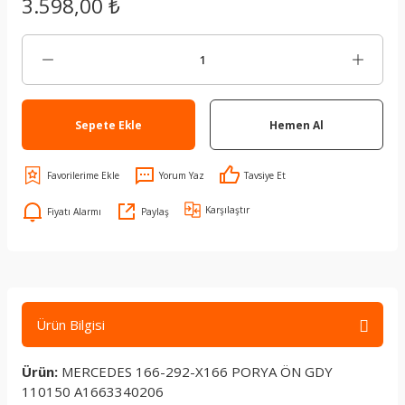
3.598,00 ₺
Sepete Ekle
Hemen Al
Yorum Yaz
Tavsiye Et
Karşılaştır
Fiyatı Alarmı
Paylaş
Ürün Bilgisi
Ürün:
MERCEDES 166-292-X166 PORYA ÖN GDY
110150 A1663340206