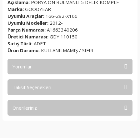
Açıklama:
PORYA ÖN RULMANLI 5 DELIK KOMPLE
Marka:
GOODYEAR
Uyumlu Araçlar:
166-292-X166
Uyumlu Modeller:
2012-
Parça Numarası:
A1663340206
Üretici Numarası:
GDY 110150
Satış Türü:
ADET
Ürün Durumu:
KULLANILMAMIŞ / SIFIR
Yorumlar
Taksit Seçenekleri
Bu ürüne ilk yorumu siz yapın!
Önerileriniz
Yorum Yaz
Bu ürünün fiyat bilgisi, resim, ürün açıklamalarında ve diğer
konularda yetersiz gördüğünüz noktaları öneri formunu
kullanarak tarafımıza iletebilirsiniz.