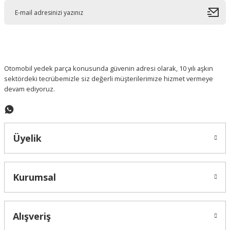
Ürün açıklamasında eksik bilgiler bulunuyor.
Ürün bilgilerinde hatalar bulunuyor.
Ürün fiyatı diğer sitelerden daha pahalı.
Bu ürüne benzer farklı alternatifler olmalı.
Otomobil yedek parça konusunda güvenin adresi olarak, 10 yılı aşkın
sektördeki tecrübemizle siz değerli müşterilerimize hizmet vermeye
devam ediyoruz.
Gönder
Üyelik
Kurumsal
Alışveriş