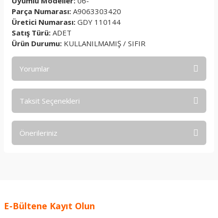
Uyumlu Modeller:
06-
Parça Numarası:
A9063303420
Üretici Numarası:
GDY 110144
Satış Türü:
ADET
Ürün Durumu:
KULLANILMAMIŞ / SIFIR
Yorumlar
Taksit Seçenekleri
Bu ürüne ilk yorumu siz yapın!
Önerileriniz
Yorum Yaz
Bu ürünün fiyat bilgisi, resim, ürün açıklamalarında ve diğer
konularda yetersiz gördüğünüz noktaları öneri formunu
kullanarak tarafımıza iletebilirsiniz.
Görüş ve önerileriniz için teşekkür ederiz.
E-Bültene Kayıt Olun
Ürün resmi kalitesiz, bozuk veya görüntülenemiyor.