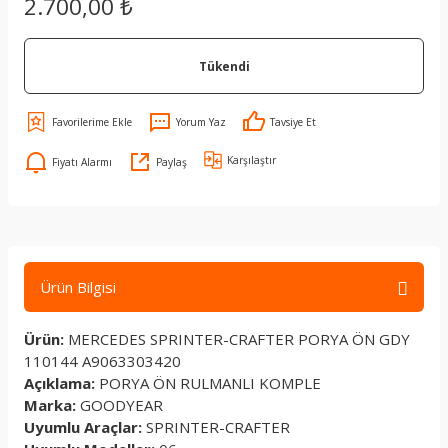
2.700,00 ₺
Tükendi
Yorum Yaz
Tavsiye Et
Karşılaştır
Fiyatı Alarmı
Paylaş
Ürün Bilgisi
Ürün:
MERCEDES SPRINTER-CRAFTER PORYA ÖN GDY
110144 A9063303420
Açıklama:
PORYA ÖN RULMANLI KOMPLE
Marka:
GOODYEAR
Uyumlu Araçlar:
SPRINTER-CRAFTER