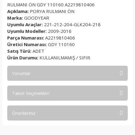
RULMANI ÖN GDY 110160 A2219810406
Açıklama:
PORYA RULMANI ÖN
Marka:
GOODYEAR
Uyumlu Araçlar:
221-212-204-GLK204-218
Uyumlu Modeller:
2009-2016
Parça Numarası:
A2219810406
Üretici Numarası:
GDY 110160
Satış Türü:
ADET
Ürün Durumu:
KULLANILMAMIŞ / SIFIR
Yorumlar
Taksit Seçenekleri
Bu ürüne ilk yorumu siz yapın!
Önerileriniz
Yorum Yaz
Bu ürünün fiyat bilgisi, resim, ürün açıklamalarında ve diğer
konularda yetersiz gördüğünüz noktaları öneri formunu