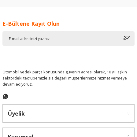
kullanarak tarafımıza iletebilirsiniz.
Görüş ve önerileriniz için teşekkür ederiz.
E-Bültene Kayıt Olun
Ürün resmi kalitesiz, bozuk veya görüntülenemiyor.
Ürün açıklamasında eksik bilgiler bulunuyor.
Ürün bilgilerinde hatalar bulunuyor.
Ürün fiyatı diğer sitelerden daha pahalı.
Bu ürüne benzer farklı alternatifler olmalı.
Otomobil yedek parça konusunda güvenin adresi olarak, 10 yılı aşkın
sektördeki tecrübemizle siz değerli müşterilerimize hizmet vermeye
devam ediyoruz.
Gönder
Üyelik
Kurumsal