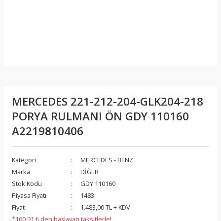
MERCEDES 221-212-204-GLK204-218
PORYA RULMANI ÖN GDY 110160
A2219810406
Kategori
MERCEDES - BENZ
Marka
DİĞER
Stok Kodu
GDY 110160
Piyasa Fiyatı
1483
Fiyat
1.483,00 TL + KDV
*160,01 ₺ den başlayan taksitlerle!