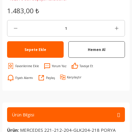
1.483,00 ₺
Sepete Ekle
Hemen Al
Yorum Yaz
Tavsiye Et
Karşılaştır
Fiyatı Alarmı
Paylaş
Ürün Bilgisi
Ürün:
MERCEDES 221-212-204-GLK204-218 PORYA