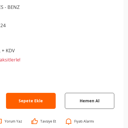
S - BENZ
124
L + KDV
ksitlerle!
Sepete Ekle
Hemen Al
Yorum Yaz
Tavsiye Et
Fiyatı Alarmı