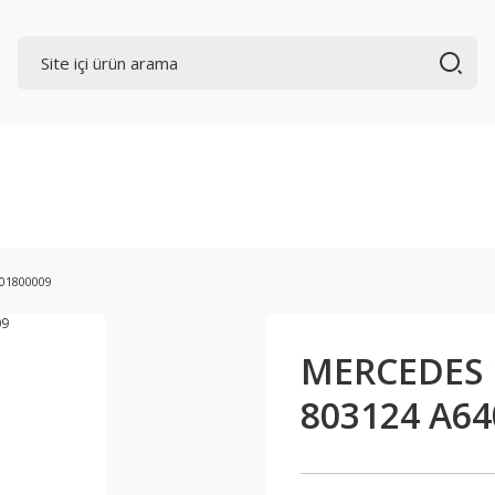
01800009
MERCEDES 1
803124 A6