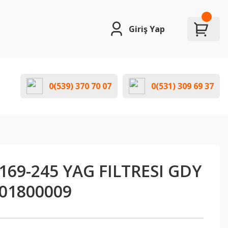
Giriş Yap
0(539) 370 70 07
0(531) 309 69 37
69-245 YAG FILTRESI GDY
401800009