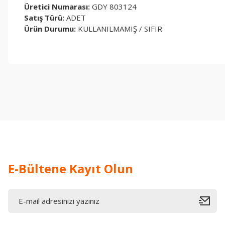
Üretici Numarası:
GDY 803124
Satış Türü:
ADET
Ürün Durumu:
KULLANILMAMIŞ / SIFIR
Bu ürünün fiyat bilgisi, resim, ürün açıklamalarında ve diğer konul
Görüş ve önerileriniz için teşekkür ederiz.
Ürün resmi kalitesiz, bozuk veya görüntülenemiyor.
Ürün açıklamasında eksik bilgiler bulunuyor.
Ürün bilgilerinde hatalar bulunuyor.
Ürün fiyatı diğer sitelerden daha pahalı.
Bu ürüne benzer farklı alternatifler olmalı.
E-Bültene Kayıt Olun