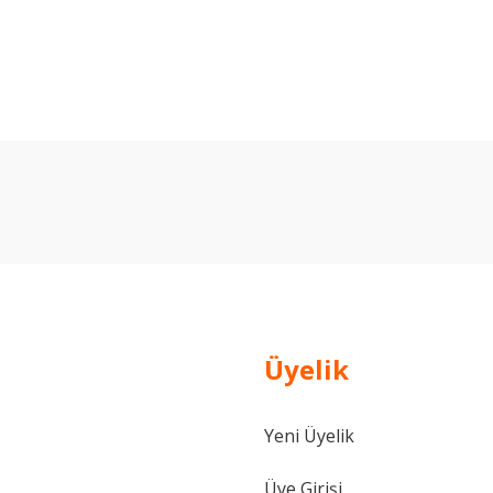
arda yetersiz gördüğünüz noktaları öneri formunu kullanarak tarafımıza ilet
Bu ürüne ilk yorumu siz yapın!
Yorum Yaz
Üyelik
Yeni Üyelik
Gönder
Üye Girişi