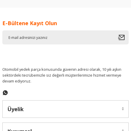
kullanarak tarafımıza iletebilirsiniz.
Görüş ve önerileriniz için teşekkür ederiz.
E-Bültene Kayıt Olun
Ürün resmi kalitesiz, bozuk veya görüntülenemiyor.
Ürün açıklamasında eksik bilgiler bulunuyor.
Ürün bilgilerinde hatalar bulunuyor.
Ürün fiyatı diğer sitelerden daha pahalı.
Bu ürüne benzer farklı alternatifler olmalı.
Otomobil yedek parça konusunda güvenin adresi olarak, 10 yılı aşkın
sektördeki tecrübemizle siz değerli müşterilerimize hizmet vermeye
devam ediyoruz.
Gönder
Üyelik