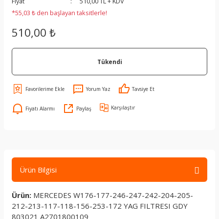
Fiyat
510,00 TL + KDV
*55,03 ₺ den başlayan taksitlerle!
510,00 ₺
Tükendi
Yorum Yaz
Tavsiye Et
Karşılaştır
Fiyatı Alarmı
Paylaş
Ürün Bilgisi
Ürün:
MERCEDES W176-177-246-247-242-204-205-
212-213-117-118-156-253-172 YAG FILTRESI GDY
803021 A2701800109