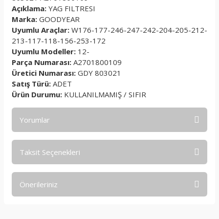
Açıklama:
YAG FILTRESI
Marka:
GOODYEAR
Uyumlu Araçlar:
W176-177-246-247-242-204-205-212-
213-117-118-156-253-172
Uyumlu Modeller:
12-
Parça Numarası:
A2701800109
Üretici Numarası:
GDY 803021
Satış Türü:
ADET
Ürün Durumu:
KULLANILMAMIŞ / SIFIR
Yorumlar
Taksit Seçenekleri
Bu ürüne ilk yorumu siz yapın!
Önerileriniz
Yorum Yaz
Bu ürünün fiyat bilgisi, resim, ürün açıklamalarında ve diğer
konularda yetersiz gördüğünüz noktaları öneri formunu