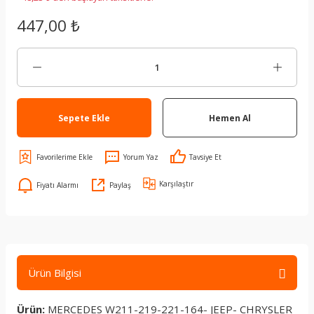
447,00 ₺
Sepete Ekle
Hemen Al
Yorum Yaz
Tavsiye Et
Karşılaştır
Fiyatı Alarmı
Paylaş
Ürün Bilgisi
Ürün:
MERCEDES W211-219-221-164- JEEP- CHRYSLER