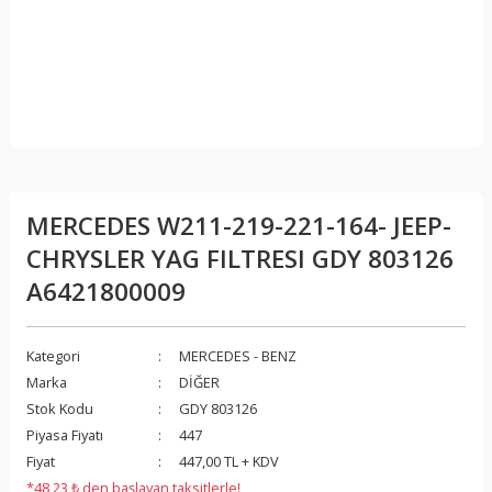
MERCEDES W211-219-221-164- JEEP-
CHRYSLER YAG FILTRESI GDY 803126
A6421800009
Kategori
MERCEDES - BENZ
Marka
DİĞER
Stok Kodu
GDY 803126
Piyasa Fiyatı
447
Fiyat
447,00 TL + KDV
*48,23 ₺ den başlayan taksitlerle!