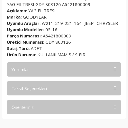
YAG FILTRESI GDY 803126 A6421800009
Açıklama:
YAG FILTRESI
Marka:
GOODYEAR
Uyumlu Araçlar:
W211-219-221-164- JEEP- CHRYSLER
Uyumlu Modeller:
05-16
Parça Numarası:
A6421800009
Üretici Numarası:
GDY 803126
Satış Türü:
ADET
Ürün Durumu:
KULLANILMAMIŞ / SIFIR
Yorumlar
Taksit Seçenekleri
Bu ürüne ilk yorumu siz yapın!
Önerileriniz
Yorum Yaz
Bu ürünün fiyat bilgisi, resim, ürün açıklamalarında ve diğer
konularda yetersiz gördüğünüz noktaları öneri formunu