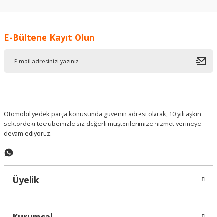
kullanarak tarafımıza iletebilirsiniz.
Görüş ve önerileriniz için teşekkür ederiz.
E-Bültene Kayıt Olun
Ürün resmi kalitesiz, bozuk veya görüntülenemiyor.
Ürün açıklamasında eksik bilgiler bulunuyor.
Ürün bilgilerinde hatalar bulunuyor.
Ürün fiyatı diğer sitelerden daha pahalı.
Bu ürüne benzer farklı alternatifler olmalı.
Otomobil yedek parça konusunda güvenin adresi olarak, 10 yılı aşkın
sektördeki tecrübemizle siz değerli müşterilerimize hizmet vermeye
devam ediyoruz.
Gönder
Üyelik
Kurumsal