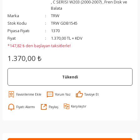
,
C SERİSİ W203 (2000-2007)
,
Fren Disk ve
Balata
Marka
TRW
Stok Kodu
TRW GDB1545
Piyasa Fiyatı
1370
Fiyat
1.370,00 TL + KDV
*147,82 ₺ den başlayan taksitlerle!
1.370,00 ₺
Tükendi
Yorum Yaz
Tavsiye Et
Karşılaştır
Fiyatı Alarmı
Paylaş