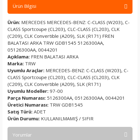
Ürün Bilgisi
Ürün:
MERCEDES MERCEDES-BENZ: C-CLASS (W203), C-
CLASS Sportcoupe (CL203), CLC-CLASS (CL203), CLK
(C209), CLK Convertible (A209), SLK (R171) FREN
BALATASI ARKA TRW GDB1545 5126300AA,
05126300AA, 0044201
Açıklama:
FREN BALATASI ARKA
Marka:
TRW
Uyumlu Araçlar:
MERCEDES-BENZ: C-CLASS (W203), C-
CLASS Sportcoupe (CL203), CLC-CLASS (CL203), CLK
(C209), CLK Convertible (A209), SLK (R171)
Uyumlu Modeller:
97-00
Parça Numarası:
5126300AA, 05126300AA, 0044201
Üretici Numarası:
TRW GDB1545
Satış Türü:
ADET
Ürün Durumu:
KULLANILMAMIŞ / SIFIR
Yorumlar