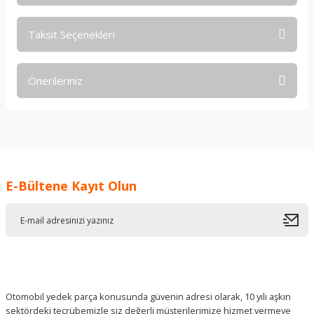
Taksit Seçenekleri
Bu ürüne ilk yorumu siz yapın!
Önerileriniz
Yorum Yaz
Bu ürünün fiyat bilgisi, resim, ürün açıklamalarında ve diğer
konularda yetersiz gördüğünüz noktaları öneri formunu
kullanarak tarafımıza iletebilirsiniz.
Görüş ve önerileriniz için teşekkür ederiz.
E-Bültene Kayıt Olun
Ürün resmi kalitesiz, bozuk veya görüntülenemiyor.
Ürün açıklamasında eksik bilgiler bulunuyor.
Ürün bilgilerinde hatalar bulunuyor.
Ürün fiyatı diğer sitelerden daha pahalı.
Bu ürüne benzer farklı alternatifler olmalı.
Otomobil yedek parça konusunda güvenin adresi olarak, 10 yılı aşkın
sektördeki tecrübemizle siz değerli müşterilerimize hizmet vermeye