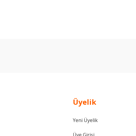
arda yetersiz gördüğünüz noktaları öneri formunu kullanarak tarafımıza ilet
Bu ürüne ilk yorumu siz yapın!
Yorum Yaz
Üyelik
Yeni Üyelik
Gönder
Üye Girişi