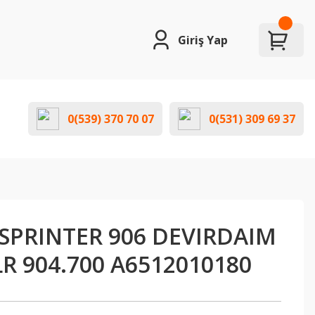
Giriş Yap
0(539) 370 70 07
0(531) 309 69 37
SPRINTER 906 DEVIRDAIM
R 904.700 A6512010180