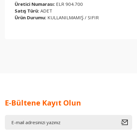
Üretici Numarası:
ELR 904.700
Satış Türü:
ADET
Ürün Durumu:
KULLANILMAMIŞ / SIFIR
Bu ürünün fiyat bilgisi, resim, ürün açıklamalarında ve diğer konul
Görüş ve önerileriniz için teşekkür ederiz.
Ürün resmi kalitesiz, bozuk veya görüntülenemiyor.
Ürün açıklamasında eksik bilgiler bulunuyor.
Ürün bilgilerinde hatalar bulunuyor.
Ürün fiyatı diğer sitelerden daha pahalı.
Bu ürüne benzer farklı alternatifler olmalı.
E-Bültene Kayıt Olun