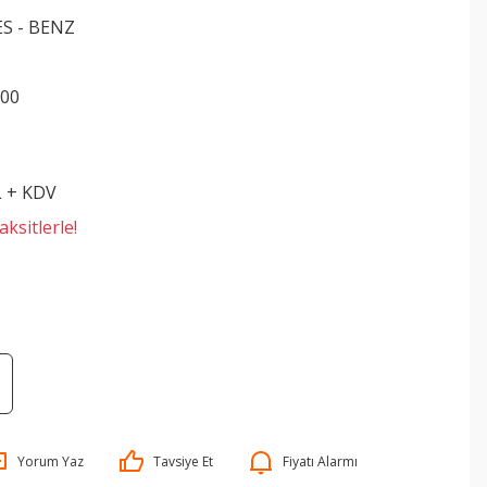
S - BENZ
700
L + KDV
ksitlerle!
Yorum Yaz
Tavsiye Et
Fiyatı Alarmı