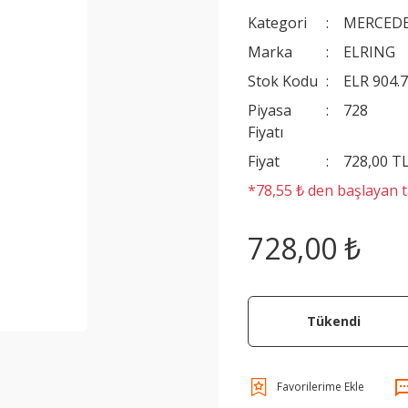
Kategori
MERCEDE
Marka
ELRING
Stok Kodu
ELR 904.
Piyasa
728
Fiyatı
Fiyat
728,00 T
*78,55 ₺ den başlayan ta
728,00 ₺
Tükendi