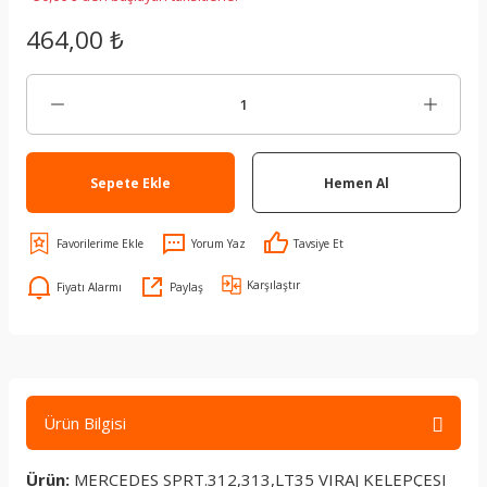
464,00 ₺
Sepete Ekle
Hemen Al
Yorum Yaz
Tavsiye Et
Karşılaştır
Fiyatı Alarmı
Paylaş
Ürün Bilgisi
Ürün:
MERCEDES SPRT.312,313,LT35 VIRAJ KELEPÇESI