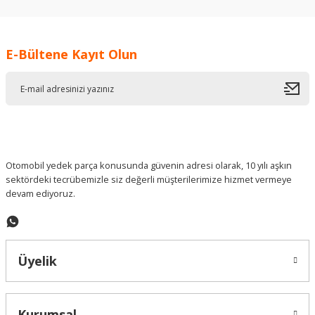
kullanarak tarafımıza iletebilirsiniz.
Görüş ve önerileriniz için teşekkür ederiz.
E-Bültene Kayıt Olun
Ürün resmi kalitesiz, bozuk veya görüntülenemiyor.
Ürün açıklamasında eksik bilgiler bulunuyor.
Ürün bilgilerinde hatalar bulunuyor.
Ürün fiyatı diğer sitelerden daha pahalı.
Bu ürüne benzer farklı alternatifler olmalı.
Otomobil yedek parça konusunda güvenin adresi olarak, 10 yılı aşkın
sektördeki tecrübemizle siz değerli müşterilerimize hizmet vermeye
devam ediyoruz.
Gönder
Üyelik
Kurumsal