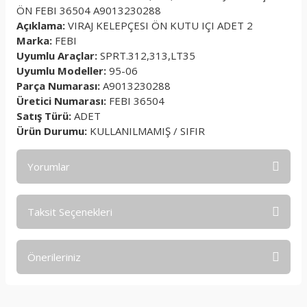
ÖN FEBI 36504 A9013230288
Açıklama:
VIRAJ KELEPÇESI ÖN KUTU IÇI ADET 2
Marka:
FEBI
Uyumlu Araçlar:
SPRT.312,313,LT35
Uyumlu Modeller:
95-06
Parça Numarası:
A9013230288
Üretici Numarası:
FEBI 36504
Satış Türü:
ADET
Ürün Durumu:
KULLANILMAMIŞ / SIFIR
Yorumlar
Taksit Seçenekleri
Bu ürüne ilk yorumu siz yapın!
Önerileriniz
Yorum Yaz
Bu ürünün fiyat bilgisi, resim, ürün açıklamalarında ve diğer
konularda yetersiz gördüğünüz noktaları öneri formunu