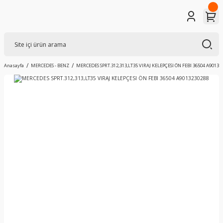
Anasayfa
MERCEDES - BENZ
MERCEDES SPRT.312,313,LT35 VIRAJ KELEPÇESI ÖN FEBI 36504 A90132