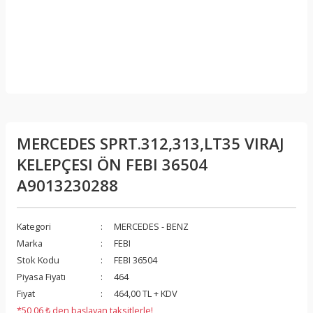
MERCEDES SPRT.312,313,LT35 VIRAJ
KELEPÇESI ÖN FEBI 36504
A9013230288
Kategori
MERCEDES - BENZ
Marka
FEBI
Stok Kodu
FEBI 36504
Piyasa Fiyatı
464
Fiyat
464,00 TL + KDV
*50,06 ₺ den başlayan taksitlerle!