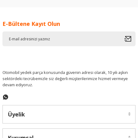
kullanarak tarafımıza iletebilirsiniz.
Görüş ve önerileriniz için teşekkür ederiz.
E-Bültene Kayıt Olun
Ürün resmi kalitesiz, bozuk veya görüntülenemiyor.
Ürün açıklamasında eksik bilgiler bulunuyor.
Ürün bilgilerinde hatalar bulunuyor.
Ürün fiyatı diğer sitelerden daha pahalı.
Bu ürüne benzer farklı alternatifler olmalı.
Otomobil yedek parça konusunda güvenin adresi olarak, 10 yılı aşkın
sektördeki tecrübemizle siz değerli müşterilerimize hizmet vermeye
devam ediyoruz.
Gönder
Üyelik
Kurumsal