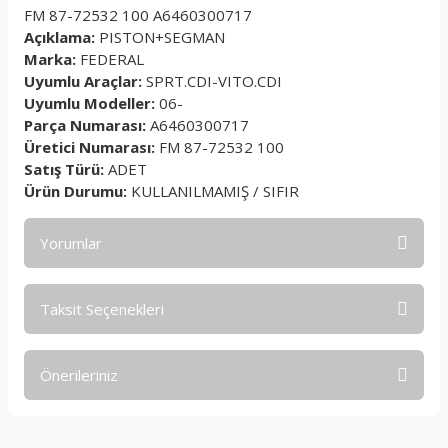
FM 87-72532 100 A6460300717
Açıklama:
PISTON+SEGMAN
Marka:
FEDERAL
Uyumlu Araçlar:
SPRT.CDI-VITO.CDI
Uyumlu Modeller:
06-
Parça Numarası:
A6460300717
Üretici Numarası:
FM 87-72532 100
Satış Türü:
ADET
Ürün Durumu:
KULLANILMAMIŞ / SIFIR
Yorumlar
Taksit Seçenekleri
Bu ürüne ilk yorumu siz yapın!
Önerileriniz
Yorum Yaz
Bu ürünün fiyat bilgisi, resim, ürün açıklamalarında ve diğer
konularda yetersiz gördüğünüz noktaları öneri formunu