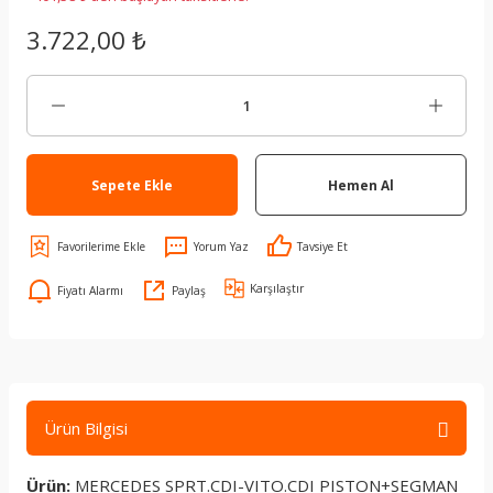
3.722,00 ₺
Sepete Ekle
Hemen Al
Yorum Yaz
Tavsiye Et
Karşılaştır
Fiyatı Alarmı
Paylaş
Ürün Bilgisi
Ürün:
MERCEDES SPRT.CDI-VITO.CDI PISTON+SEGMAN