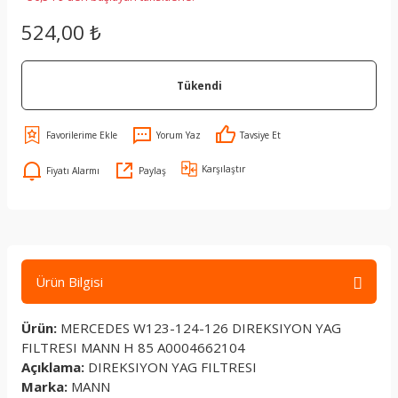
524,00 ₺
Tükendi
Yorum Yaz
Tavsiye Et
Karşılaştır
Fiyatı Alarmı
Paylaş
Ürün Bilgisi
Ürün:
MERCEDES W123-124-126 DIREKSIYON YAG
FILTRESI MANN H 85 A0004662104
Açıklama:
DIREKSIYON YAG FILTRESI
Marka:
MANN