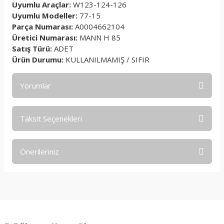
Uyumlu Araçlar:
W123-124-126
Uyumlu Modeller:
77-15
Parça Numarası:
A0004662104
Üretici Numarası:
MANN H 85
Satış Türü:
ADET
Ürün Durumu:
KULLANILMAMIŞ / SIFIR
Yorumlar
Taksit Seçenekleri
Bu ürüne ilk yorumu siz yapın!
Önerileriniz
Yorum Yaz
Bu ürünün fiyat bilgisi, resim, ürün açıklamalarında ve diğer
konularda yetersiz gördüğünüz noktaları öneri formunu
kullanarak tarafımıza iletebilirsiniz.
Görüş ve önerileriniz için teşekkür ederiz.