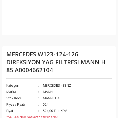
MERCEDES W123-124-126
DIREKSIYON YAG FILTRESI MANN H
85 A0004662104
Kategori
MERCEDES - BENZ
Marka
MANN
Stok Kodu
MANN H 85
Piyasa Fiyatı
524
Fiyat
524,00 TL + KDV
*56,54 ₺ den başlayan taksitlerle!