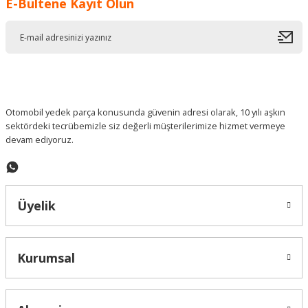
E-Bültene Kayıt Olun
Ürün resmi kalitesiz, bozuk veya görüntülenemiyor.
Ürün açıklamasında eksik bilgiler bulunuyor.
Ürün bilgilerinde hatalar bulunuyor.
Ürün fiyatı diğer sitelerden daha pahalı.
Bu ürüne benzer farklı alternatifler olmalı.
Otomobil yedek parça konusunda güvenin adresi olarak, 10 yılı aşkın
sektördeki tecrübemizle siz değerli müşterilerimize hizmet vermeye
devam ediyoruz.
Gönder
Üyelik
Kurumsal