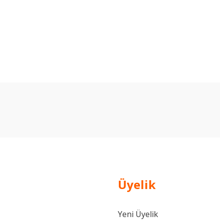
arda yetersiz gördüğünüz noktaları öneri formunu kullanarak tarafımıza ilet
Bu ürüne ilk yorumu siz yapın!
Yorum Yaz
Üyelik
Yeni Üyelik