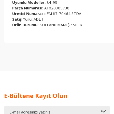
Uyumlu Modeller:
84-93
Parça Numarası:
A1020305738
Üretici Numarası:
FM 87-70464 STDA
Satış Türü:
ADET
Ürün Durumu:
KULLANILMAMIŞ / SIFIR
Bu ürünün fiyat bilgisi, resim, ürün açıklamalarında ve diğer konul
Görüş ve önerileriniz için teşekkür ederiz.
Ürün resmi kalitesiz, bozuk veya görüntülenemiyor.
Ürün açıklamasında eksik bilgiler bulunuyor.
Ürün bilgilerinde hatalar bulunuyor.
Ürün fiyatı diğer sitelerden daha pahalı.
Bu ürüne benzer farklı alternatifler olmalı.
E-Bültene Kayıt Olun