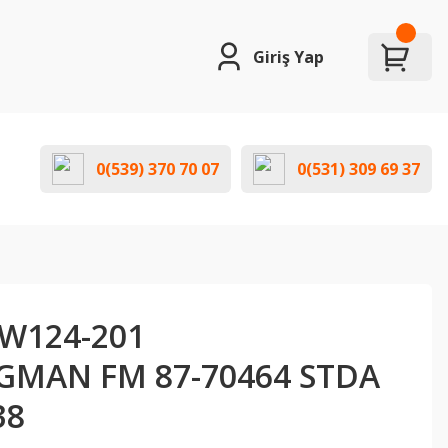
Giriş Yap
0(539) 370 70 07
0(531) 309 69 37
W124-201
GMAN FM 87-70464 STDA
38