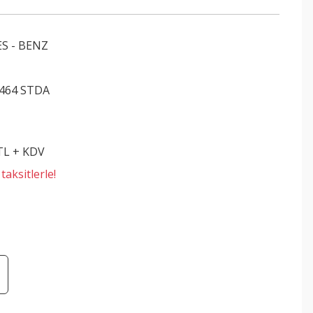
S - BENZ
0464 STDA
 TL + KDV
aksitlerle!