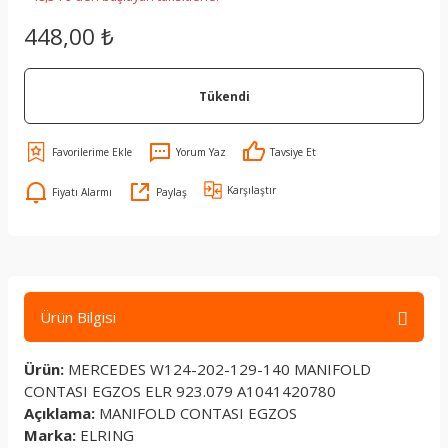
448,00 ₺
Tükendi
Yorum Yaz
Tavsiye Et
Karşılaştır
Fiyatı Alarmı
Paylaş
Ürün Bilgisi
Ürün:
MERCEDES W124-202-129-140 MANIFOLD
CONTASI EGZOS ELR 923.079 A1041420780
Açıklama:
MANIFOLD CONTASI EGZOS
Marka:
ELRING