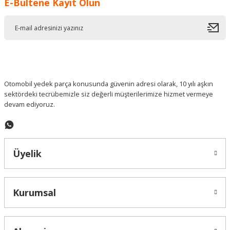
E-Bültene Kayıt Olun
Ürün resmi kalitesiz, bozuk veya görüntülenemiyor.
Ürün açıklamasında eksik bilgiler bulunuyor.
Ürün bilgilerinde hatalar bulunuyor.
Ürün fiyatı diğer sitelerden daha pahalı.
Bu ürüne benzer farklı alternatifler olmalı.
Otomobil yedek parça konusunda güvenin adresi olarak, 10 yılı aşkın
sektördeki tecrübemizle siz değerli müşterilerimize hizmet vermeye
devam ediyoruz.
Gönder
Üyelik
Kurumsal