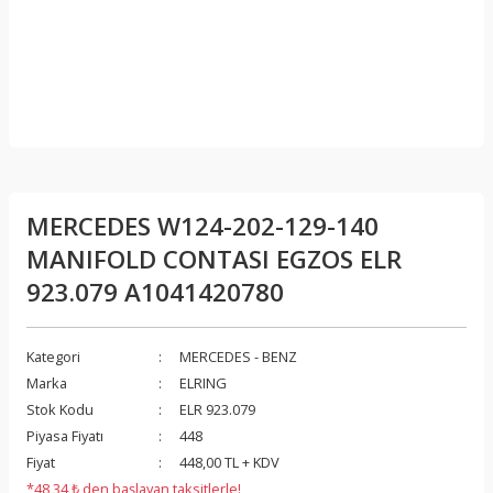
MERCEDES W124-202-129-140
MANIFOLD CONTASI EGZOS ELR
923.079 A1041420780
Kategori
MERCEDES - BENZ
Marka
ELRING
Stok Kodu
ELR 923.079
Piyasa Fiyatı
448
Fiyat
448,00 TL + KDV
*48,34 ₺ den başlayan taksitlerle!