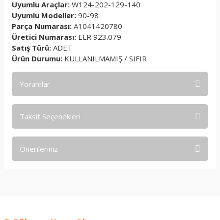
Uyumlu Araçlar:
W124-202-129-140
Uyumlu Modeller:
90-98
Parça Numarası:
A1041420780
Üretici Numarası:
ELR 923.079
Satış Türü:
ADET
Ürün Durumu:
KULLANILMAMIŞ / SIFIR
Yorumlar
Taksit Seçenekleri
Bu ürüne ilk yorumu siz yapın!
Önerileriniz
Yorum Yaz
Bu ürünün fiyat bilgisi, resim, ürün açıklamalarında ve diğer
konularda yetersiz gördüğünüz noktaları öneri formunu
kullanarak tarafımıza iletebilirsiniz.
Görüş ve önerileriniz için teşekkür ederiz.