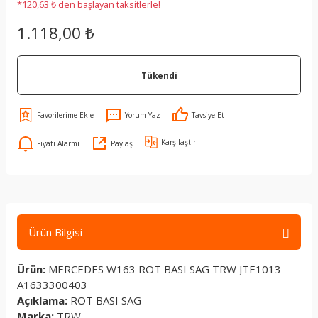
*120,63 ₺ den başlayan taksitlerle!
1.118,00 ₺
Tükendi
Yorum Yaz
Tavsiye Et
Karşılaştır
Fiyatı Alarmı
Paylaş
Ürün Bilgisi
Ürün:
MERCEDES W163 ROT BASI SAG TRW JTE1013
A1633300403
Açıklama:
ROT BASI SAG
Marka:
TRW