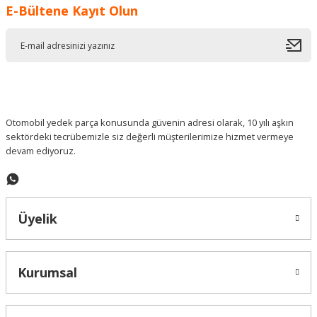
E-Bültene Kayıt Olun
Ürün resmi kalitesiz, bozuk veya görüntülenemiyor.
Ürün açıklamasında eksik bilgiler bulunuyor.
Ürün bilgilerinde hatalar bulunuyor.
Ürün fiyatı diğer sitelerden daha pahalı.
Bu ürüne benzer farklı alternatifler olmalı.
Otomobil yedek parça konusunda güvenin adresi olarak, 10 yılı aşkın
sektördeki tecrübemizle siz değerli müşterilerimize hizmet vermeye
devam ediyoruz.
Gönder
Üyelik
Kurumsal