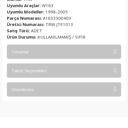
Uyumlu Araçlar:
W163
Uyumlu Modeller:
1998-2005
Parça Numarası:
A1633300403
Üretici Numarası:
TRW JTE1013
Satış Türü:
ADET
Ürün Durumu:
KULLANILMAMIŞ / SIFIR
Yorumlar
Taksit Seçenekleri
Bu ürüne ilk yorumu siz yapın!
Önerileriniz
Yorum Yaz
Bu ürünün fiyat bilgisi, resim, ürün açıklamalarında ve diğer
konularda yetersiz gördüğünüz noktaları öneri formunu
kullanarak tarafımıza iletebilirsiniz.
Görüş ve önerileriniz için teşekkür ederiz.