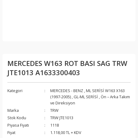
MERCEDES W163 ROT BASI SAG TRW
JTE1013 A1633300403
Kategori
MERCEDES - BENZ
,
ML SERİSİ W163 X163
(1997-2005)
,
GL-ML SERİSİ
,
Ön – Arka Takım
ve Direksiyon
Marka
TRW
Stok Kodu
TRW JTE1013
Piyasa Fiyatı
1118
Fiyat
1.118,00 TL + KDV