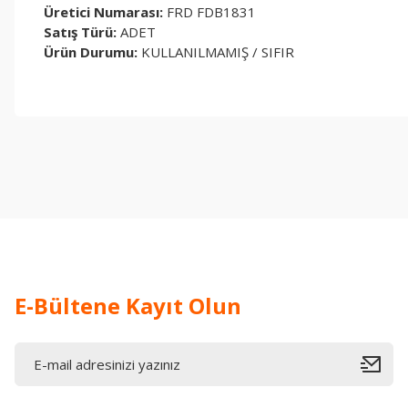
Üretici Numarası:
FRD FDB1831
Satış Türü:
ADET
Ürün Durumu:
KULLANILMAMIŞ / SIFIR
Bu ürünün fiyat bilgisi, resim, ürün açıklamalarında ve diğer konul
Görüş ve önerileriniz için teşekkür ederiz.
Ürün resmi kalitesiz, bozuk veya görüntülenemiyor.
Ürün açıklamasında eksik bilgiler bulunuyor.
Ürün bilgilerinde hatalar bulunuyor.
Ürün fiyatı diğer sitelerden daha pahalı.
Bu ürüne benzer farklı alternatifler olmalı.
E-Bültene Kayıt Olun