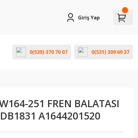
Giriş Yap
0(539) 370 70 07
0(531) 309 69 37
W164-251 FREN BALATASI
FDB1831 A1644201520