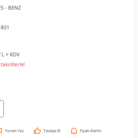
S - BENZ
1831
 TL + KDV
aksitlerle!
Yorum Yaz
Tavsiye Et
Fiyatı Alarmı