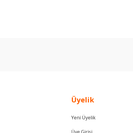
arda yetersiz gördüğünüz noktaları öneri formunu kullanarak tarafımıza ilet
Bu ürüne ilk yorumu siz yapın!
Yorum Yaz
Üyelik
Yeni Üyelik
Gönder
Üye Girişi