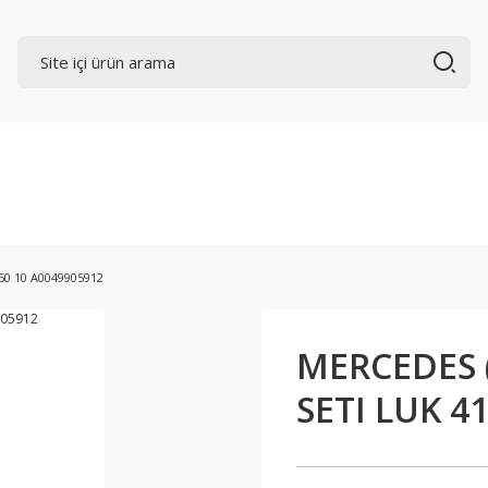
50 10 A0049905912
MERCEDES 
SETI LUK 4