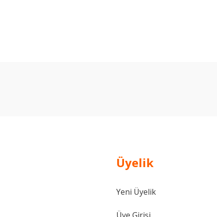
arda yetersiz gördüğünüz noktaları öneri formunu kullanarak tarafımıza ilet
Bu ürüne ilk yorumu siz yapın!
Yorum Yaz
Üyelik
Yeni Üyelik
Gönder
Üye Girişi