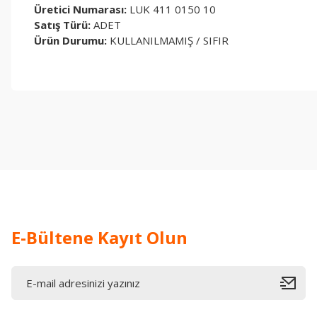
Üretici Numarası:
LUK 411 0150 10
Satış Türü:
ADET
Ürün Durumu:
KULLANILMAMIŞ / SIFIR
Bu ürünün fiyat bilgisi, resim, ürün açıklamalarında ve diğer konul
Görüş ve önerileriniz için teşekkür ederiz.
Ürün resmi kalitesiz, bozuk veya görüntülenemiyor.
Ürün açıklamasında eksik bilgiler bulunuyor.
Ürün bilgilerinde hatalar bulunuyor.
Ürün fiyatı diğer sitelerden daha pahalı.
Bu ürüne benzer farklı alternatifler olmalı.
E-Bültene Kayıt Olun