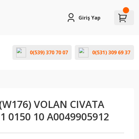
Giriş Yap
0(539) 370 70 07
0(531) 309 69 37
(W176) VOLAN CIVATA
11 0150 10 A0049905912