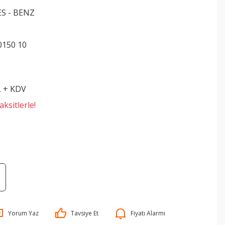
S - BENZ
0150 10
L + KDV
ksitlerle!
Yorum Yaz
Tavsiye Et
Fiyatı Alarmı