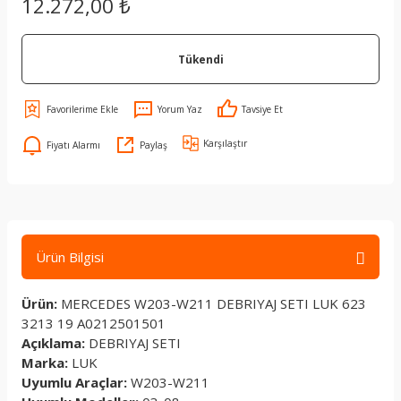
12.272,00 ₺
Tükendi
Yorum Yaz
Tavsiye Et
Karşılaştır
Fiyatı Alarmı
Paylaş
Ürün Bilgisi
Ürün:
MERCEDES W203-W211 DEBRIYAJ SETI LUK 623
3213 19 A0212501501
Açıklama:
DEBRIYAJ SETI
Marka:
LUK
Uyumlu Araçlar:
W203-W211