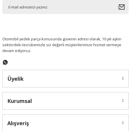
Ürün açıklamasında eksik bilgiler bulunuyor.
Ürün bilgilerinde hatalar bulunuyor.
Ürün fiyatı diğer sitelerden daha pahalı.
Bu ürüne benzer farklı alternatifler olmalı.
Otomobil yedek parça konusunda güvenin adresi olarak, 10 yılı aşkın
sektördeki tecrübemizle siz değerli müşterilerimize hizmet vermeye
devam ediyoruz.
Gönder
Üyelik
Kurumsal
Alışveriş