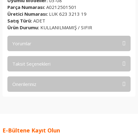
Uyumlu Modeller:
03-08
Parça Numarası:
A0212501501
Üretici Numarası:
LUK 623 3213 19
Satış Türü:
ADET
Ürün Durumu:
KULLANILMAMIŞ / SIFIR
Yorumlar
Taksit Seçenekleri
Bu ürüne ilk yorumu siz yapın!
Önerileriniz
Yorum Yaz
Bu ürünün fiyat bilgisi, resim, ürün açıklamalarında ve diğer
konularda yetersiz gördüğünüz noktaları öneri formunu
kullanarak tarafımıza iletebilirsiniz.
Görüş ve önerileriniz için teşekkür ederiz.
E-Bültene Kayıt Olun
Ürün resmi kalitesiz, bozuk veya görüntülenemiyor.