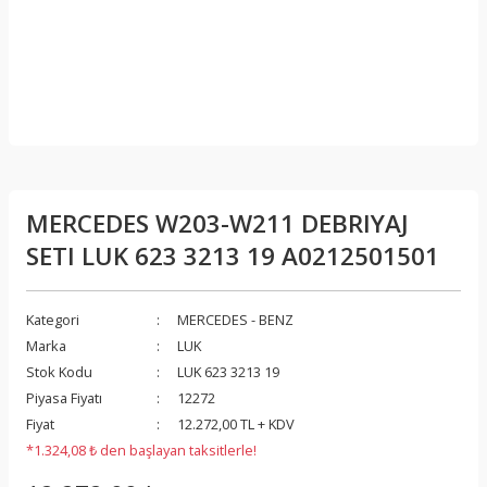
MERCEDES W203-W211 DEBRIYAJ
SETI LUK 623 3213 19 A0212501501
Kategori
MERCEDES - BENZ
Marka
LUK
Stok Kodu
LUK 623 3213 19
Piyasa Fiyatı
12272
Fiyat
12.272,00 TL + KDV
*1.324,08 ₺ den başlayan taksitlerle!