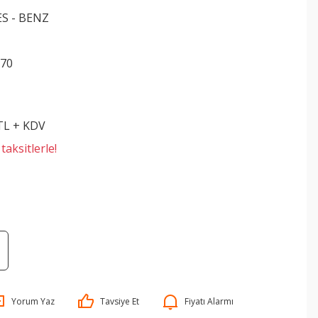
S - BENZ
070
 TL + KDV
aksitlerle!
Yorum Yaz
Tavsiye Et
Fiyatı Alarmı