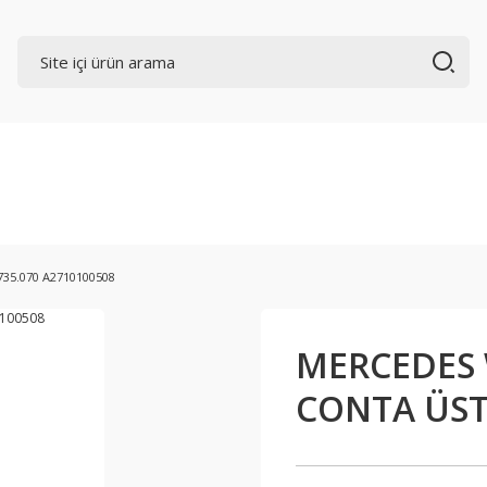
35.070 A2710100508
MERCEDES 
CONTA ÜST 