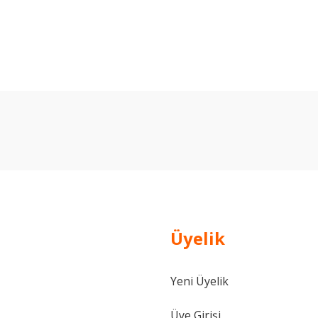
arda yetersiz gördüğünüz noktaları öneri formunu kullanarak tarafımıza ilet
Bu ürüne ilk yorumu siz yapın!
Yorum Yaz
Üyelik
Yeni Üyelik
Gönder
Üye Girişi