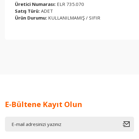
Üretici Numarası:
ELR 735.070
Satış Türü:
ADET
Ürün Durumu:
KULLANILMAMIŞ / SIFIR
Bu ürünün fiyat bilgisi, resim, ürün açıklamalarında ve diğer konul
Görüş ve önerileriniz için teşekkür ederiz.
Ürün resmi kalitesiz, bozuk veya görüntülenemiyor.
Ürün açıklamasında eksik bilgiler bulunuyor.
Ürün bilgilerinde hatalar bulunuyor.
Ürün fiyatı diğer sitelerden daha pahalı.
Bu ürüne benzer farklı alternatifler olmalı.
E-Bültene Kayıt Olun