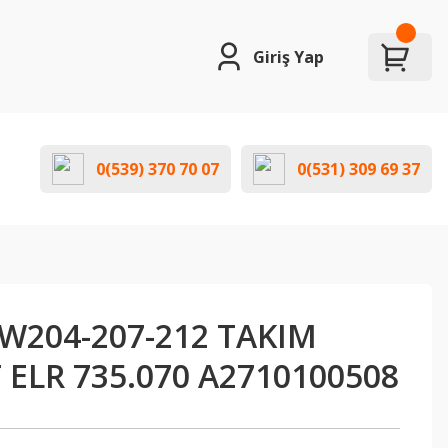
Giriş Yap
0(539) 370 70 07
0(531) 309 69 37
W204-207-212 TAKIM
ELR 735.070 A2710100508