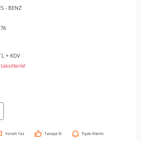
S - BENZ
876
 TL + KDV
aksitlerle!
Yorum Yaz
Tavsiye Et
Fiyatı Alarmı