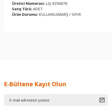
Üretici Numarası:
LSJ 4256876
Satış Türü:
ADET
Ürün Durumu:
KULLANILMAMIŞ / SIFIR
Bu ürünün fiyat bilgisi, resim, ürün açıklamalarında ve diğer konul
Görüş ve önerileriniz için teşekkür ederiz.
Ürün resmi kalitesiz, bozuk veya görüntülenemiyor.
Ürün açıklamasında eksik bilgiler bulunuyor.
Ürün bilgilerinde hatalar bulunuyor.
Ürün fiyatı diğer sitelerden daha pahalı.
Bu ürüne benzer farklı alternatifler olmalı.
E-Bültene Kayıt Olun