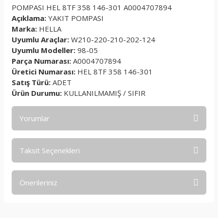
POMPASI HEL 8TF 358 146-301 A0004707894
Açıklama:
YAKIT POMPASI
Marka:
HELLA
Uyumlu Araçlar:
W210-220-210-202-124
Uyumlu Modeller:
98-05
Parça Numarası:
A0004707894
Üretici Numarası:
HEL 8TF 358 146-301
Satış Türü:
ADET
Ürün Durumu:
KULLANILMAMIŞ / SIFIR
Yorumlar
Taksit Seçenekleri
Bu ürüne ilk yorumu siz yapın!
Önerileriniz
Yorum Yaz
Bu ürünün fiyat bilgisi, resim, ürün açıklamalarında ve diğer
konularda yetersiz gördüğünüz noktaları öneri formunu