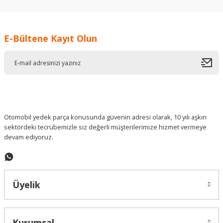
kullanarak tarafımıza iletebilirsiniz.
Görüş ve önerileriniz için teşekkür ederiz.
E-Bültene Kayıt Olun
Ürün resmi kalitesiz, bozuk veya görüntülenemiyor.
Ürün açıklamasında eksik bilgiler bulunuyor.
Ürün bilgilerinde hatalar bulunuyor.
Ürün fiyatı diğer sitelerden daha pahalı.
Bu ürüne benzer farklı alternatifler olmalı.
Otomobil yedek parça konusunda güvenin adresi olarak, 10 yılı aşkın
sektördeki tecrübemizle siz değerli müşterilerimize hizmet vermeye
devam ediyoruz.
Gönder
Üyelik
Kurumsal