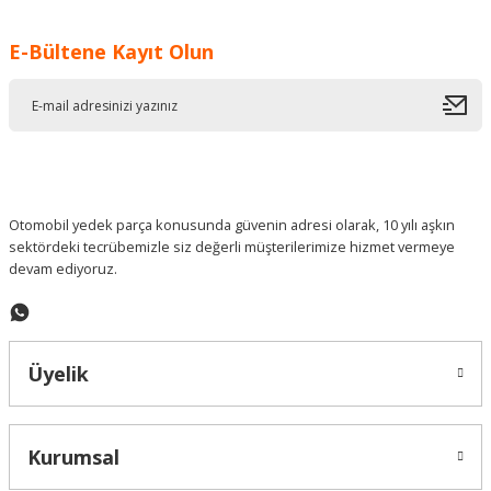
Görüş ve önerileriniz için teşekkür ederiz.
E-Bültene Kayıt Olun
Ürün resmi kalitesiz, bozuk veya görüntülenemiyor.
Ürün açıklamasında eksik bilgiler bulunuyor.
Ürün bilgilerinde hatalar bulunuyor.
Ürün fiyatı diğer sitelerden daha pahalı.
Bu ürüne benzer farklı alternatifler olmalı.
Otomobil yedek parça konusunda güvenin adresi olarak, 10 yılı aşkın
sektördeki tecrübemizle siz değerli müşterilerimize hizmet vermeye
devam ediyoruz.
Gönder
Üyelik
Kurumsal