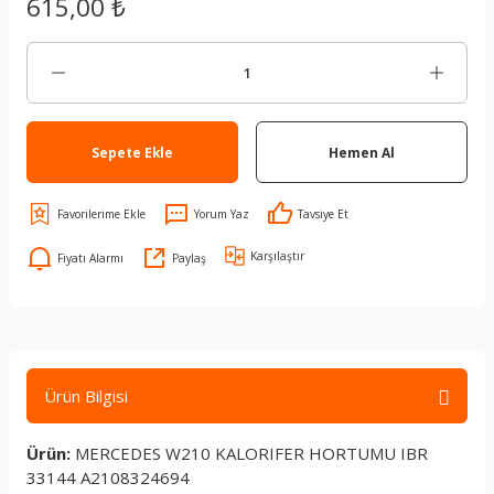
615,00 ₺
Sepete Ekle
Hemen Al
Yorum Yaz
Tavsiye Et
Karşılaştır
Fiyatı Alarmı
Paylaş
Ürün Bilgisi
Ürün:
MERCEDES W210 KALORIFER HORTUMU IBR
33144 A2108324694