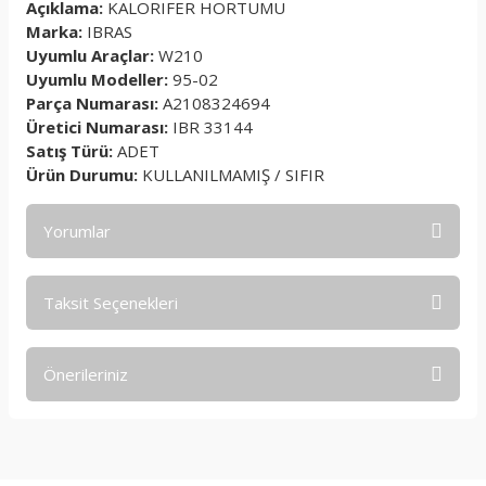
Açıklama:
KALORIFER HORTUMU
Marka:
IBRAS
Uyumlu Araçlar:
W210
Uyumlu Modeller:
95-02
Parça Numarası:
A2108324694
Üretici Numarası:
IBR 33144
Satış Türü:
ADET
Ürün Durumu:
KULLANILMAMIŞ / SIFIR
Yorumlar
Taksit Seçenekleri
Bu ürüne ilk yorumu siz yapın!
Önerileriniz
Yorum Yaz
Bu ürünün fiyat bilgisi, resim, ürün açıklamalarında ve diğer
konularda yetersiz gördüğünüz noktaları öneri formunu
kullanarak tarafımıza iletebilirsiniz.