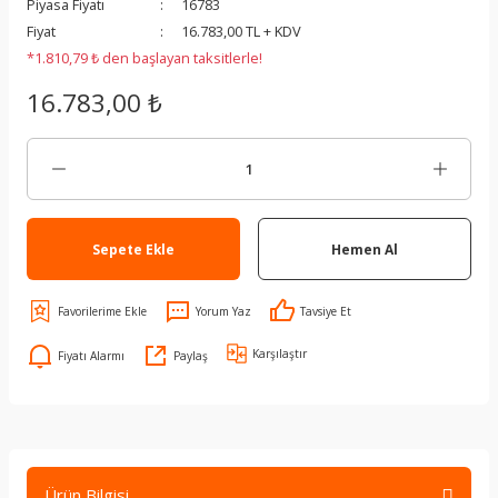
Piyasa Fiyatı
16783
Fiyat
16.783,00 TL + KDV
*1.810,79 ₺ den başlayan taksitlerle!
16.783,00 ₺
Sepete Ekle
Hemen Al
Yorum Yaz
Tavsiye Et
Karşılaştır
Fiyatı Alarmı
Paylaş
Ürün Bilgisi