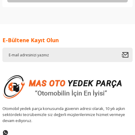
Bu ürünün fiyat bilgisi, resim, ürün açıklamalarında ve diğer
konularda yetersiz gördüğünüz noktaları öneri formunu
kullanarak tarafımıza iletebilirsiniz.
Görüş ve önerileriniz için teşekkür ederiz.
E-Bültene Kayıt Olun
Ürün resmi kalitesiz, bozuk veya görüntülenemiyor.
Ürün açıklamasında eksik bilgiler bulunuyor.
Ürün bilgilerinde hatalar bulunuyor.
Ürün fiyatı diğer sitelerden daha pahalı.
Bu ürüne benzer farklı alternatifler olmalı.
Otomobil yedek parça konusunda güvenin adresi olarak, 10 yılı aşkın
sektördeki tecrübemizle siz değerli müşterilerimize hizmet vermeye
Gönder
devam ediyoruz.