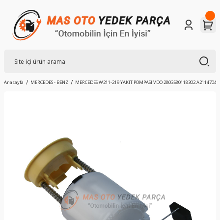
Anasayfa
MERCEDES - BENZ
MERCEDES W211-219 YAKIT POMPASI VDO 2803580118302 A21147041