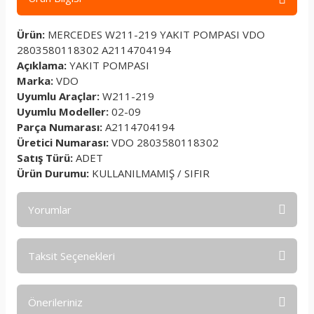
Ürün:
MERCEDES W211-219 YAKIT POMPASI VDO
2803580118302 A2114704194
Açıklama:
YAKIT POMPASI
Marka:
VDO
Uyumlu Araçlar:
W211-219
Uyumlu Modeller:
02-09
Parça Numarası:
A2114704194
Üretici Numarası:
VDO 2803580118302
Satış Türü:
ADET
Ürün Durumu:
KULLANILMAMIŞ / SIFIR
Yorumlar
Taksit Seçenekleri
Bu ürüne ilk yorumu siz yapın!
Önerileriniz
Yorum Yaz