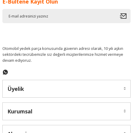
E-Bültene Kayıt Olun
Ürün resmi kalitesiz, bozuk veya görüntülenemiyor.
Ürün açıklamasında eksik bilgiler bulunuyor.
Ürün bilgilerinde hatalar bulunuyor.
Ürün fiyatı diğer sitelerden daha pahalı.
Bu ürüne benzer farklı alternatifler olmalı.
Otomobil yedek parça konusunda güvenin adresi olarak, 10 yılı aşkın
sektördeki tecrübemizle siz değerli müşterilerimize hizmet vermeye
devam ediyoruz.
Gönder
Üyelik
Kurumsal