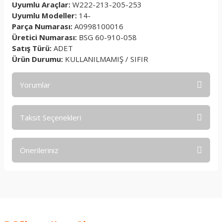
Uyumlu Araçlar:
W222-213-205-253
Uyumlu Modeller:
14-
Parça Numarası:
A0998100016
Üretici Numarası:
BSG 60-910-058
Satış Türü:
ADET
Ürün Durumu:
KULLANILMAMIŞ / SIFIR
Yorumlar
Taksit Seçenekleri
Bu ürüne ilk yorumu siz yapın!
Önerileriniz
Yorum Yaz
Bu ürünün fiyat bilgisi, resim, ürün açıklamalarında ve diğer
konularda yetersiz gördüğünüz noktaları öneri formunu
kullanarak tarafımıza iletebilirsiniz.
Görüş ve önerileriniz için teşekkür ederiz.