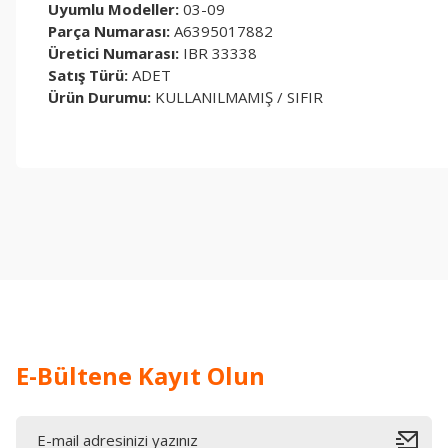
Uyumlu Modeller:
03-09
Parça Numarası:
A6395017882
Üretici Numarası:
IBR 33338
Satış Türü:
ADET
Ürün Durumu:
KULLANILMAMIŞ / SIFIR
Bu ürünün fiyat bilgisi, resim, ürün açıklamalarında ve diğer konul
Görüş ve önerileriniz için teşekkür ederiz.
Ürün resmi kalitesiz, bozuk veya görüntülenemiyor.
Ürün açıklamasında eksik bilgiler bulunuyor.
Ürün bilgilerinde hatalar bulunuyor.
Ürün fiyatı diğer sitelerden daha pahalı.
Bu ürüne benzer farklı alternatifler olmalı.
E-Bültene Kayıt Olun