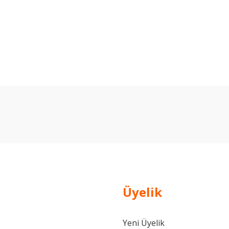
arda yetersiz gördüğünüz noktaları öneri formunu kullanarak tarafımıza ilet
Bu ürüne ilk yorumu siz yapın!
Yorum Yaz
Üyelik
Yeni Üyelik