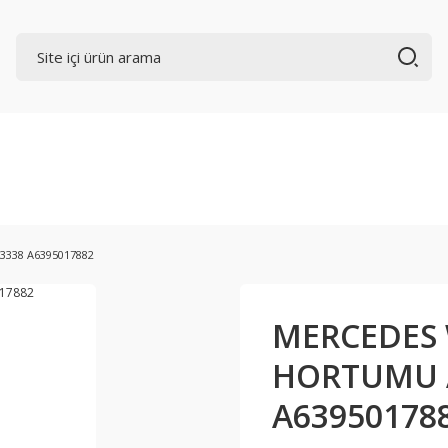
338 A6395017882
MERCEDES
HORTUMU A
A63950178