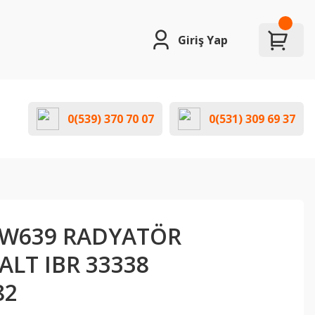
Giriş Yap
0(539) 370 70 07
0(531) 309 69 37
 W639 RADYATÖR
LT IBR 33338
82