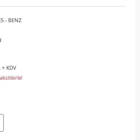
S - BENZ
8
L + KDV
ksitlerle!