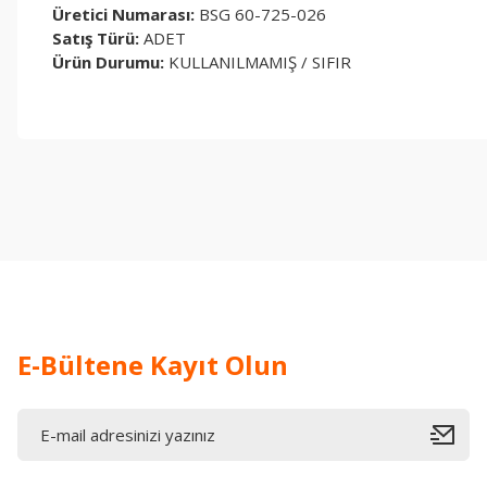
Üretici Numarası:
BSG 60-725-026
Satış Türü:
ADET
Ürün Durumu:
KULLANILMAMIŞ / SIFIR
Bu ürünün fiyat bilgisi, resim, ürün açıklamalarında ve diğer konul
Görüş ve önerileriniz için teşekkür ederiz.
Ürün resmi kalitesiz, bozuk veya görüntülenemiyor.
Ürün açıklamasında eksik bilgiler bulunuyor.
Ürün bilgilerinde hatalar bulunuyor.
Ürün fiyatı diğer sitelerden daha pahalı.
Bu ürüne benzer farklı alternatifler olmalı.
E-Bültene Kayıt Olun