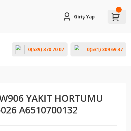
Giriş Yap
0(539) 370 70 07
0(531) 309 69 37
W906 YAKIT HORTUMU
-026 A6510700132