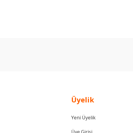
arda yetersiz gördüğünüz noktaları öneri formunu kullanarak tarafımıza ilet
Bu ürüne ilk yorumu siz yapın!
Yorum Yaz
Üyelik
Yeni Üyelik
Gönder
Üye Girişi