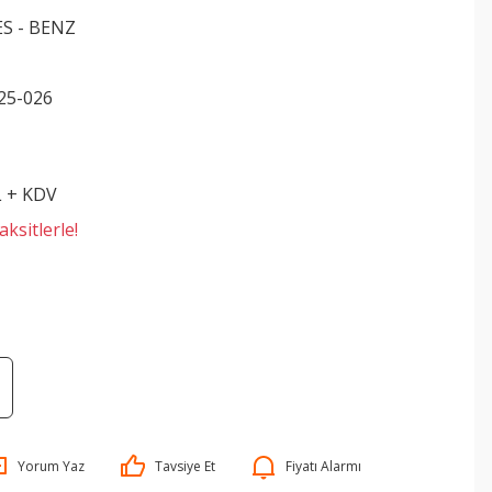
S - BENZ
25-026
L + KDV
ksitlerle!
Yorum Yaz
Tavsiye Et
Fiyatı Alarmı