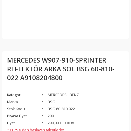
MERCEDES W907-910-SPRINTER
REFLEKTÖR ARKA SOL BSG 60-810-
022 A9108204800
Kategori
MERCEDES - BENZ
Marka
BSG
Stok Kodu
BSG 60-810-022
Piyasa Fiyatı
290
Fiyat
290,00 TL + KDV
*31,29 ₺ den başlayan taksitlerle!