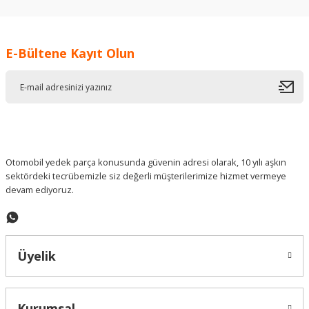
kullanarak tarafımıza iletebilirsiniz.
Görüş ve önerileriniz için teşekkür ederiz.
E-Bültene Kayıt Olun
Ürün resmi kalitesiz, bozuk veya görüntülenemiyor.
Ürün açıklamasında eksik bilgiler bulunuyor.
Ürün bilgilerinde hatalar bulunuyor.
Ürün fiyatı diğer sitelerden daha pahalı.
Bu ürüne benzer farklı alternatifler olmalı.
Otomobil yedek parça konusunda güvenin adresi olarak, 10 yılı aşkın
sektördeki tecrübemizle siz değerli müşterilerimize hizmet vermeye
devam ediyoruz.
Gönder
Üyelik
Kurumsal