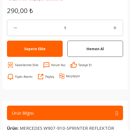
290,00 ₺
Sepete Ekle
Hemen Al
Yorum Yaz
Tavsiye Et
Karşılaştır
Fiyatı Alarmı
Paylaş
Ürün Bilgisi
Ürün:
MERCEDES W907-910-SPRINTER REFLEKTÖR