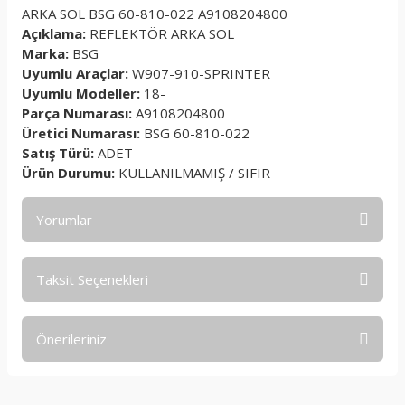
ARKA SOL BSG 60-810-022 A9108204800
Açıklama:
REFLEKTÖR ARKA SOL
Marka:
BSG
Uyumlu Araçlar:
W907-910-SPRINTER
Uyumlu Modeller:
18-
Parça Numarası:
A9108204800
Üretici Numarası:
BSG 60-810-022
Satış Türü:
ADET
Ürün Durumu:
KULLANILMAMIŞ / SIFIR
Yorumlar
Taksit Seçenekleri
Bu ürüne ilk yorumu siz yapın!
Önerileriniz
Yorum Yaz
Bu ürünün fiyat bilgisi, resim, ürün açıklamalarında ve diğer
konularda yetersiz gördüğünüz noktaları öneri formunu