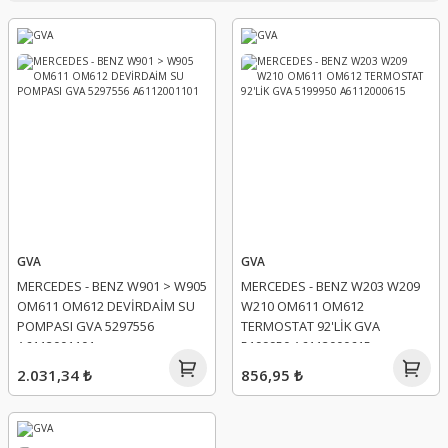
GVA
GVA
MERCEDES - BENZ W901 > W905
MERCEDES - BENZ W203 W209
OM611 OM612 DEVİRDAİM SU
W210 OM611 OM612
POMPASI GVA 5297556
TERMOSTAT 92'LİK GVA
A6112001101
5199950 A6112000615
2.031,34 ₺
856,95 ₺