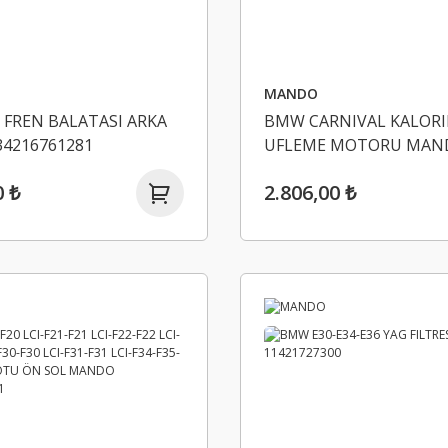
MANDO
 FREN BALATASI ARKA
BMW CARNIVAL KALORI
4216761281
UFLEME MOTORU MAN
971144D050
0 ₺
2.806,00 ₺