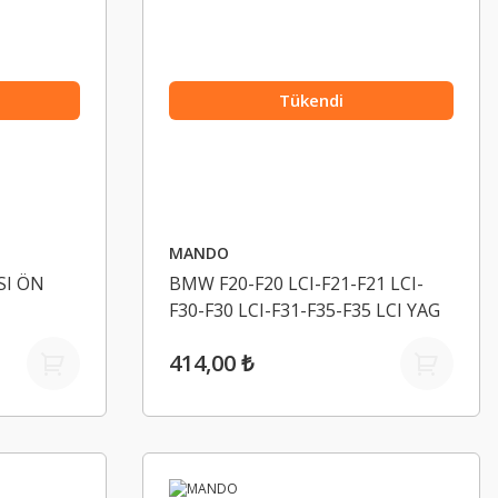
Tükendi
MANDO
SI ÖN
BMW F20-F20 LCI-F21-F21 LCI-
F30-F30 LCI-F31-F35-F35 LCI YAG
FILTRESI MANDO 11427635557
414,00 ₺