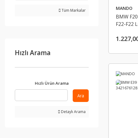
MANDO
Tüm Markalar
BMW F20-
F22-F22 L
LCI-F31-F
1.227,0
ASKI RO
31306792
Hızlı Arama
Hızlı Ürün Arama
Ara
Detaylı Arama