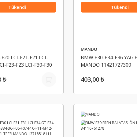
Tükendi
Tükendi
MANDO
F20 LCI-F21-F21 LCI-
BMW E30-E34-E36 YAG F
CI-F23-F23 LCI-F30-F30
MANDO 11421727300
31 LCI-F34-F35- VIRAJ
0 ₺
403,00 ₺
TU ÖN SOL MANDO
211