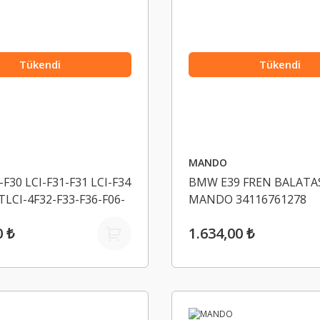
Tükendi
Tükendi
MANDO
F30 LCI-F31-F31 LCI-F34
BMW E39 FREN BALATA
TLCI-4F32-F33-F36-F06-
MANDO 34116761278
F11-6F12-F13-F HAVA
0 ₺
1.634,00 ₺
I MANDO 13718518111