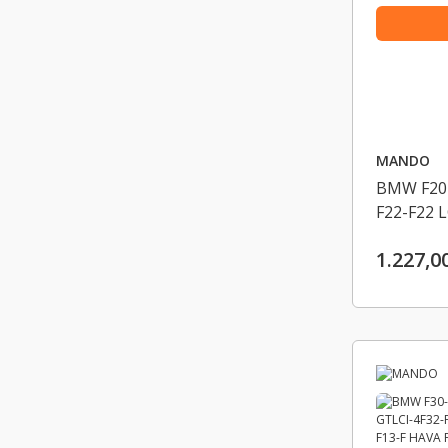
MANDO
BMW F20-
F22-F22 L
LCI-F31-F
1.227,0
ASKI RO
31306792