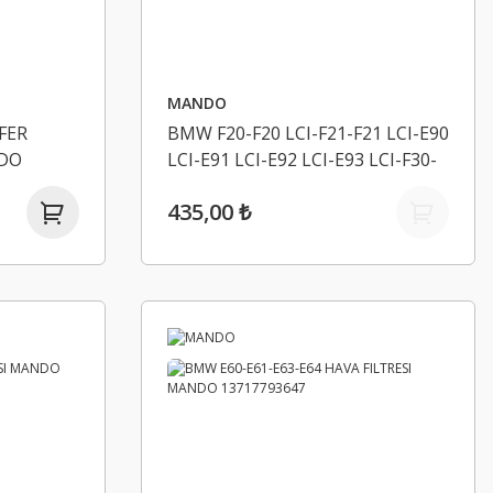
MANDO
FER
BMW F20-F20 LCI-F21-F21 LCI-E90
DO
LCI-E91 LCI-E92 LCI-E93 LCI-F30-
F31-F34-4F32-F33-F36-F06-F07-
435,00 ₺
F10-F11-F18-F12-F13-F01-F02-X1
E84-X3 F25-X4 F26-X5 F15-X6 F16
YAG FILTRESI MANDO
11428507683