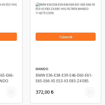
Tükendi
MANDO
65-E66-
BMW E36-E38-E39-E46-E60-E61-
ANDO
E65-E66-X5 E53-X3 E83-Z4 E85
YAG FILTRESI MANDO
372,00 ₺
11427512300