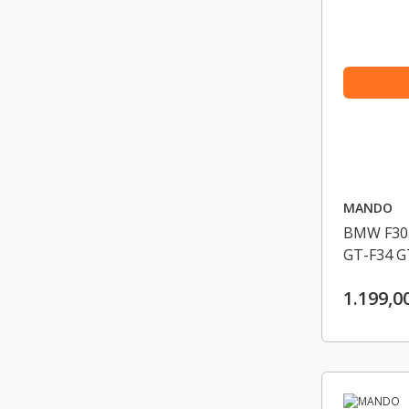
MANDO
BMW F30-
GT-F34 G
F07-F10-
1.199,0
FILTRES