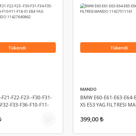
Tükendi
Tükendi
MANDO
F21-F22-F23--F30-F31-
BMW E60-E61-E63-E64-E
4F32-F33-F36-F10-F11-
X5 E53 YAG FILTRESI M
84 YAG FILTRESI MANDO
11427511161
₺
399,00 ₺
862