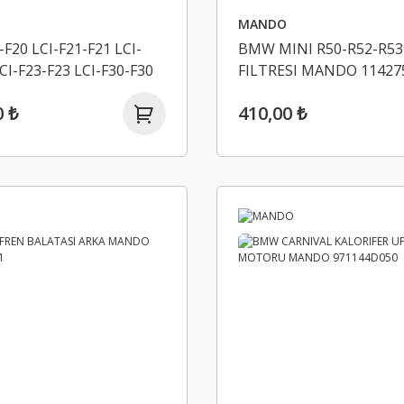
MANDO
F20 LCI-F21-F21 LCI-
BMW MINI R50-R52-R53
CI-F23-F23 LCI-F30-F30
FILTRESI MANDO 11427
31 LCI-F34-F35- VIRAJ
0 ₺
410,00 ₺
TU ÖN SAG MANDO
212