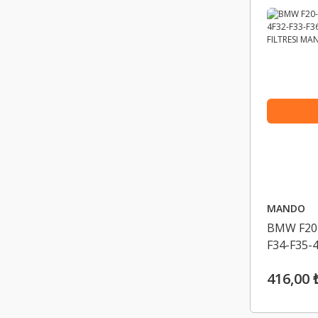
MANDO
BMW F20-
F34-F35-
F18-X1 E
416,00 
11427640