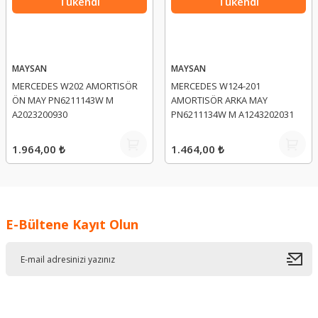
Tükendi
Tükendi
MAYSAN
MAYSAN
MERCEDES W202 AMORTISÖR
MERCEDES W124-201
ÖN MAY PN6211143W M
AMORTISÖR ARKA MAY
A2023200930
PN6211134W M A1243202031
1.964,00 ₺
1.464,00 ₺
E-Bültene Kayıt Olun